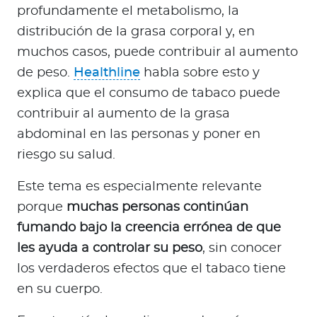
a
profundamente el metabolismo, la
d
distribución de la grasa corporal y, en
o
muchos casos, puede contribuir al aumento
r
de peso.
Healthline
habla sobre esto y
e
explica que el consumo de tabaco puede
s
d
contribuir al aumento de la grasa
e
abdominal en las personas y poner en
s
riesgo su salud.
a
l
Este tema es especialmente relevante
u
porque
muchas personas continúan
d
fumando bajo la creencia errónea de que
les ayuda a controlar su peso
, sin conocer
los verdaderos efectos que el tabaco tiene
Ingresar a Mi Bupa
en su cuerpo.
Para Clientes