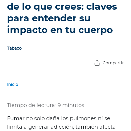
e
de lo que crees: claves
s
para entender su
a
s
impacto en tu cuerpo
A
g
Tabaco
e
n
Compartir
t
e
s
Inicio
P
r
Tiempo de lectura: 9 minutos
e
Fumar no solo daña los pulmones ni se
s
t
limita a generar adicción, también afecta