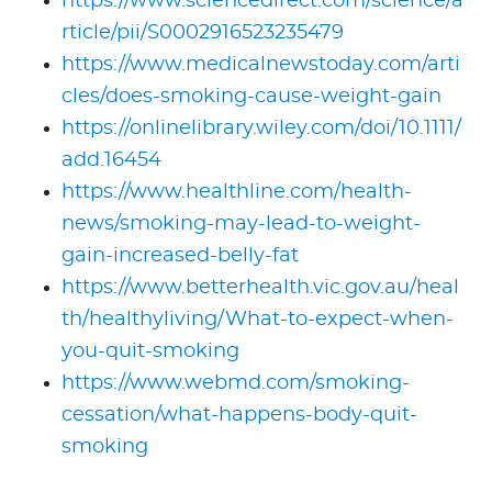
https://www.sciencedirect.com/science/a
rticle/pii/S0002916523235479
https://www.medicalnewstoday.com/arti
cles/does-smoking-cause-weight-gain
https://onlinelibrary.wiley.com/doi/10.1111/
add.16454
https://www.healthline.com/health-
news/smoking-may-lead-to-weight-
gain-increased-belly-fat
https://www.betterhealth.vic.gov.au/heal
th/healthyliving/What-to-expect-when-
you-quit-smoking
https://www.webmd.com/smoking-
cessation/what-happens-body-quit-
smoking