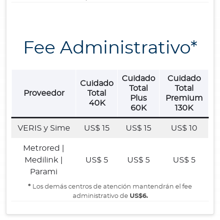
Fee Administrativo*
Cuidado
Cuidado
Cuidado
Total
Total
Proveedor
Total
Plus
Premium
40K
60K
130K
VERIS y Sime
US$ 15
US$ 15
US$ 10
Metrored |
Medilink |
US$ 5
US$ 5
US$ 5
Parami
*
Los demás centros de atención mantendrán el fee
administrativo de
US$6.