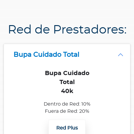
a
d
o
r
Red de Prestadores:
e
s
d
Bupa Cuidado Total
e
s
a
Bupa Cuidado
l
Total
u
40k
d
Dentro de Red: 10%
Fuera de Red: 20%
Ingresar a Mi Bupa
Red Plus