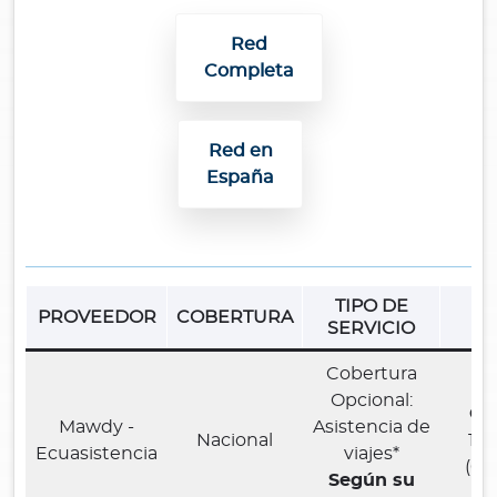
Red
Completa
Red en
España
TIPO DE
PROVEEDOR
COBERTURA
T
SERVICIO
Cobertura
Opcional:
Cal
Mawdy -
Asistencia de
Nacional
180
Ecuasistencia
viajes*
(02
Según su