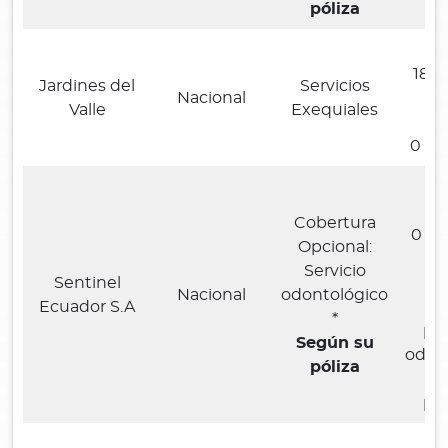
póliza
Ca
180
Jardines del
Servicios
Nacional
2
Valle
Exequiales
0 (9
S
l
Cobertura
0 (9
Opcional:
Servicio
Sentinel
Be
Nacional
odontológico
Ecuador S.A
S
*
pre
Según su
odont
póliza
c
per
C