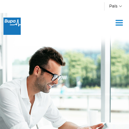
Pasar al contenido principal
País
Oficina Móvil
Academia
Acerca de Bupa
Novedades
Cotizador
Ingresar a Mi Bupa
Para Clientes
Para Agentes