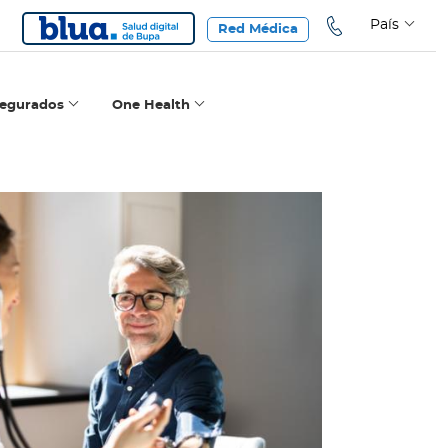
País
Red Médica
segurados
One Health