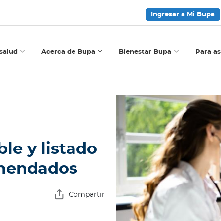
Ingresar a Mi Bupa
salud
Acerca de Bupa
Bienestar Bupa
Para a
le y listado
omendados
Compartir