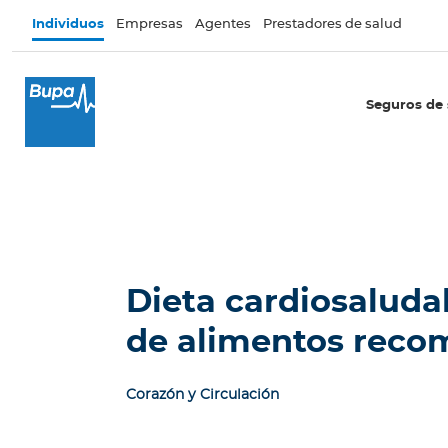
Pasar al contenido principal
Individuos
Empresas
Agentes
Prestadores de salud
×
I
Seguros de 
n
d
i
v
i
d
u
o
Dieta cardiosaludab
s
de alimentos rec
Seguros de salud
I
Corazón y Circulación
n
t