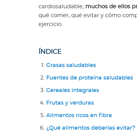
l
cardiosaludable,
muchos de ellos p
Acerca de Bupa
qué comer, qué evitar y cómo comp
ejercicio.
¿
Q
u
i
ÍNDICE
é
n
Grasas saludables
e
s
Fuentes de proteína saludables
s
Cereales integrales
o
m
Frutas y verduras
o
s
Alimentos ricos en fibra
?
¿Qué alimentos deberías evitar?
S
e