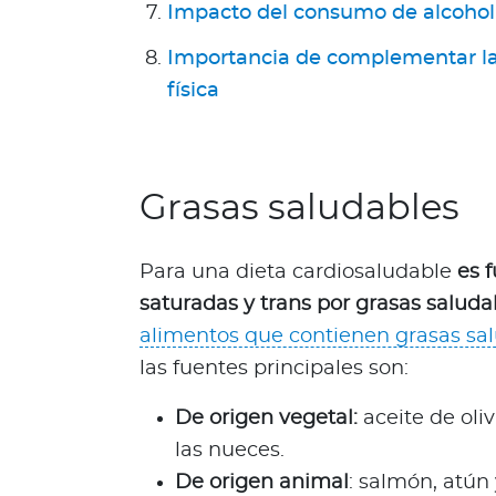
Impacto del consumo de alcohol 
g
u
Importancia de complementar la 
n
física
d
a
O
p
Grasas saludables
i
n
i
Para una dieta cardiosaludable
es 
ó
saturadas y trans por grasas saluda
n
alimentos que contienen grasas sa
M
las fuentes principales son:
é
d
De origen vegetal:
aceite de oli
i
las nueces.
c
a
De origen animal
: salmón, atún 