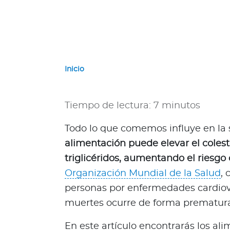
e
r
n
a
c
i
Inicio
o
n
a
Tiempo de lectura: 7 minutos
l
e
Todo lo que comemos influye en la 
s
alimentación puede elevar el colester
N
triglicéridos, aumentando el riesgo 
a
Organización Mundial de la Salud
,
c
i
personas por enfermedades cardiova
o
muertes ocurre de forma prematur
n
a
En este artículo encontrarás los al