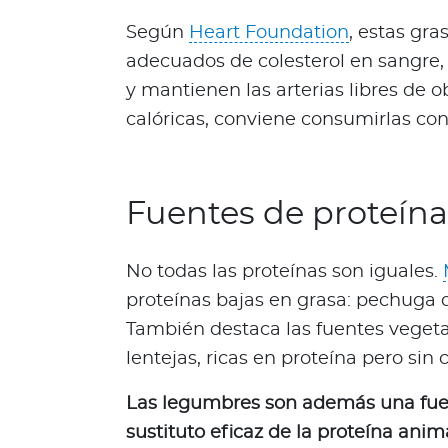
N
Según
Heart Foundation
, estas gr
o
t
adecuados de colesterol en sangre, 
i
y mantienen las arterias libres de ob
c
calóricas, conviene consumirlas co
i
a
s
Fuentes de proteína
Bienestar Bupa
No todas las proteínas son iguales.
V
proteínas bajas en grasa: pechuga d
i
d
También destaca las fuentes vegetale
a
lentejas, ricas en proteína pero sin c
s
m
Las legumbres son además una fuen
á
sustituto eficaz de la proteína anim
s