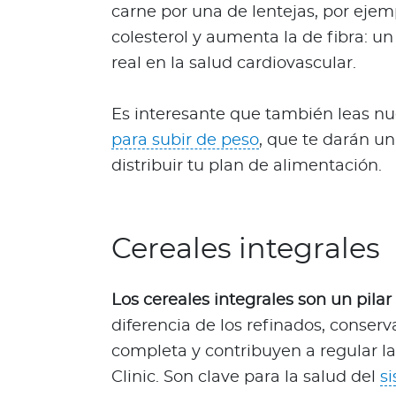
carne por una de lentejas, por ejem
s
colesterol y aumenta la de fibra: u
a
l
real en la salud cardiovascular.
u
d
Es interesante que también leas nue
a
para subir de peso
, que te darán u
b
distribuir tu plan de alimentación.
l
e
s
N
Cereales integrales
o
t
a
Los cereales integrales son un pilar
s
diferencia de los refinados, conser
d
completa y contribuyen a regular la
e
Clinic. Son clave para la salud del
s
b