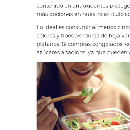
o
contenido en antioxidantes protege 
d
más opciones en nuestro artículo 
e
t
Lo ideal es consumir al menos cinco
u
colores y tipos: verduras de hoja v
p
plátanos. Si compras congelados, c
ó
azúcares añadidos, ya que pueden d
l
i
z
a
L
o
q
u
e
d
e