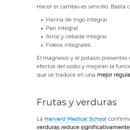
i
Hacer el cambio es sencillo.
Basta c
e
n
Harina de trigo integral.
e
Pan integral.
s
Arroz y cebada integral.
t
a
Fideos integrales.
r
El magnesio y el potasio presentes 
Para asegurados
efectos del sodio y mejoran la funci
C
que se traduce en una
mejor regulac
o
n
o
c
Frutas y verduras
e
t
La
Harvard Medical School
confirm
o
d
verduras reduce significativamente 