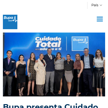
Pasar al contenido principal
País
Oficina Móvil
Academia
Acerca de Bupa
Novedades
Cotizador
Ingresar a Mi Bupa
Para Clientes
Para Agentes
Bupa presenta Cuidado