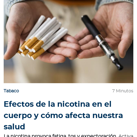
e
s
a
s
A
g
e
n
t
e
s
Tabaco
7 Minutos
P
Efectos de la nicotina en el
r
cuerpo y cómo afecta nuestra
e
s
salud
t
La nicotina provoca fatiga, tos y expectoración
. Activa