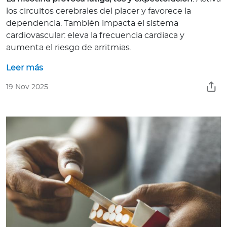
a
los circuitos cerebrales del placer y favorece la
d
dependencia. También impacta el sistema
o
cardiovascular: eleva la frecuencia cardiaca y
r
aumenta el riesgo de arritmias.
e
s
Leer más
d
19 Nov 2025
e
s
a
l
u
d
Ingresar a Mi Bupa
Para Clientes