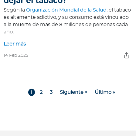
dejar el tabaco?
Según la
Organización Mundial de la Salud
, el tabaco
es altamente adictivo, y su consumo está vinculado
a la muerte de más de 8 millones de personas cada
año.
Leer más
14 Feb 2025
Paginación
Page
Page
Page
Siguiente página
Última página
1
2
3
Siguiente >
Último »