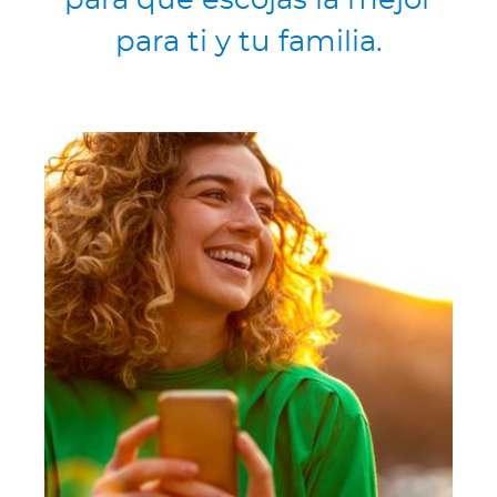
para que escojas la mejor
Para Clientes
para ti y tu familia.
Para Agentes
Contáctanos