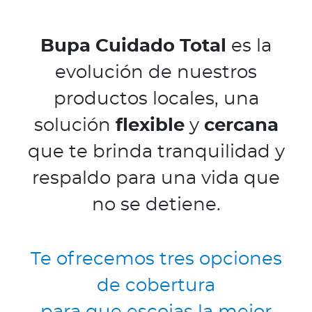
a
d
o
Bupa Cuidado Total
es la
r
evolución de nuestros
e
s
productos locales, una
d
solución
flexible
y
cercana
e
s
que te brinda tranquilidad y
a
respaldo para una vida que
l
u
no se detiene.
d
Te ofrecemos tres opciones
Ingresar a Mi Bupa
de cobertura