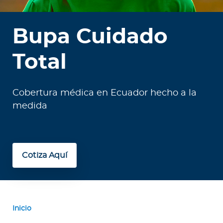
e
s
a
Bupa Cuidado
s
Total
A
g
e
Cobertura médica en Ecuador hecho a la
n
medida
t
e
s
Cotiza Aquí
P
r
e
s
Inicio
t