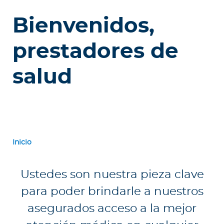
e
s
Bienvenidos,
a
s
prestadores de
A
salud
g
e
n
t
e
s
Inicio
P
Ustedes son nuestra pieza clave
r
para poder brindarle a nuestros
e
s
asegurados acceso a la mejor
t