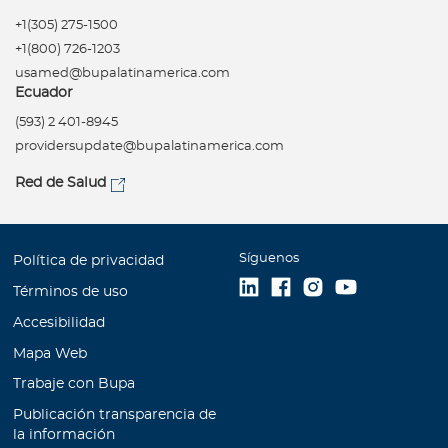
+1(305) 275-1500
+1(800) 726-1203
usamed@bupalatinamerica.com
Ecuador
(593) 2 401-8945
providersupdate@bupalatinamerica.com
Red de Salud
Síguenos
Política de privacidad
Términos de uso
Accesibilidad
Mapa Web
Trabaje con Bupa
Publicación transparencia de
la información