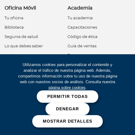
Oficina Móvil
Academia
Tu oficina
Tu academia
Biblioteca
Capacitaciones
Seguros de salud
Código de ética
Lo que debes saber
Guía de ventas
Tu marca
Utilizamos cookies para personalizar el contenido y
Acerca de Bupa
Red de salud
analizar el tráfico de nuestra página web. Además,
¿Quiénes somos?
Productos internacionales
compartimos información sobre tu uso de nuestra página
web con nuestros socios de análisis. Consulta nuestra
Conviértete en Agente Bupa
Nacional miBupa
página sobre cookies
.
Nacional: corporativo
PERMITIR TODAS
Novedades
Seguros de salud
DENEGAR
Noticias
Internacionales
MOSTRAR DETALLES
Actualizaciones
Nacional
En confianza con