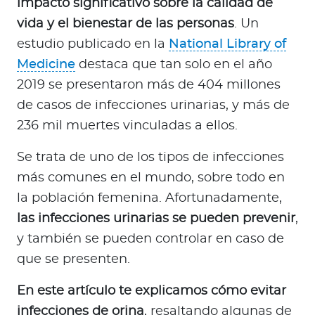
impacto significativo sobre la calidad de
a
vida y el bienestar de las personas
. Un
d
o
estudio publicado en la
National Library of
r
Medicine
destaca que tan solo en el año
e
2019 se presentaron más de 404 millones
s
de casos de infecciones urinarias, y más de
d
236 mil muertes vinculadas a ellos.
e
s
Se trata de uno de los tipos de infecciones
a
más comunes en el mundo, sobre todo en
l
la población femenina. Afortunadamente,
u
d
las infecciones urinarias se pueden prevenir
,
y también se pueden controlar en caso de
que se presenten.
Ingresar a Mi Bupa
En este artículo te explicamos cómo evitar
Para Clientes
infecciones de orina
, resaltando algunas de