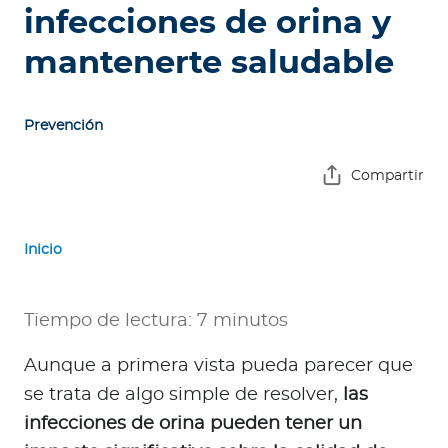
e
infecciones de orina y
s
mantenerte saludable
a
s
Prevención
A
g
Compartir
e
n
t
Inicio
e
s
Tiempo de lectura: 7 minutos
P
r
Aunque a primera vista pueda parecer que
e
se trata de algo simple de resolver,
las
s
infecciones de orina pueden tener un
t