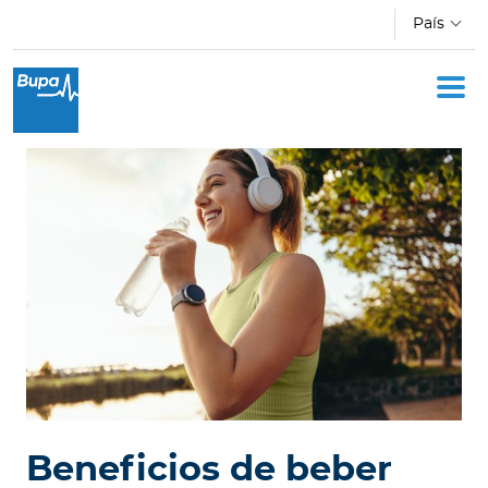
Pasar al contenido principal
País
I
n
d
i
v
i
d
u
o
s
E
m
p
Beneficios de beber
r