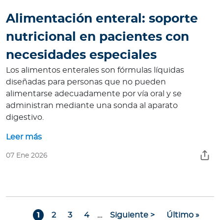
Alimentación enteral: soporte
nutricional en pacientes con
necesidades especiales
Los alimentos enterales son fórmulas líquidas
diseñadas para personas que no pueden
alimentarse adecuadamente por vía oral y se
administran mediante una sonda al aparato
digestivo.
Leer más
07 Ene 2026
Paginación
Page
Page
Page
Page
Siguiente página
Última págin
1
2
3
4
…
Siguiente >
Último »