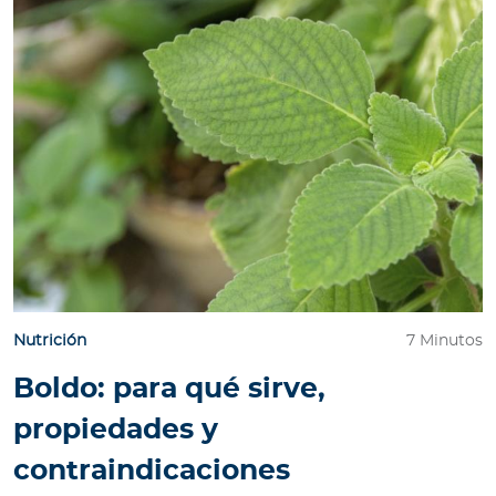
e
s
a
s
A
g
e
n
t
e
s
Nutrición
7 Minutos
P
Boldo: para qué sirve,
r
e
propiedades y
s
contraindicaciones
t