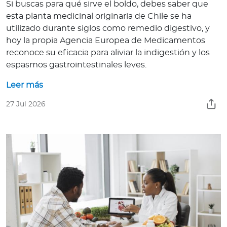
Si buscas para qué sirve el boldo, debes saber que
a
esta planta medicinal originaria de Chile se ha
d
utilizado durante siglos como remedio digestivo, y
o
hoy la propia Agencia Europea de Medicamentos
r
reconoce su eficacia para aliviar la indigestión y los
e
espasmos gastrointestinales leves.
s
d
Leer más
e
27 Jul 2026
s
a
l
u
d
Ingresar a Mi Bupa
Para Clientes