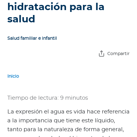
e
hidratación para la
s
salud
a
s
Salud familiar e infantil
A
g
Compartir
e
n
t
Inicio
e
s
Tiempo de lectura: 9 minutos
P
r
La expresión el agua es vida hace referencia
e
a la importancia que tiene este líquido,
s
tanto para la naturaleza de forma general,
t