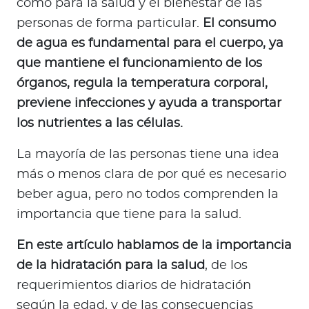
como para la salud y el bienestar de las
a
personas de forma particular.
El consumo
d
o
de agua es fundamental para el cuerpo, ya
r
que mantiene el funcionamiento de los
e
órganos, regula la temperatura corporal,
s
previene infecciones y ayuda a transportar
d
los nutrientes a las células.
e
s
La mayoría de las personas tiene una idea
a
más o menos clara de por qué es necesario
l
beber agua, pero no todos comprenden la
u
d
importancia que tiene para la salud.
En este artículo hablamos de la importancia
Ingresar a Mi Bupa
de la hidratación para la salud
, de los
requerimientos diarios de hidratación
Para Clientes
según la edad, y de las consecuencias