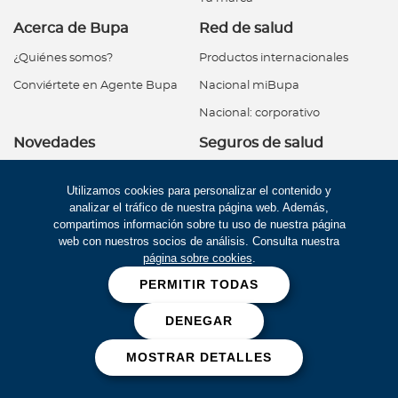
Acerca de Bupa
Red de salud
¿Quiénes somos?
Productos internacionales
Conviértete en Agente Bupa
Nacional miBupa
Nacional: corporativo
Novedades
Seguros de salud
Noticias
Internacionales
Utilizamos cookies para personalizar el contenido y
Actualizaciones
Nacional
analizar el tráfico de nuestra página web. Además,
compartimos información sobre tu uso de nuestra página
En confianza con
web con nuestros socios de análisis. Consulta nuestra
Vidas más saludables
página sobre cookies
.
PERMITIR TODAS
Acerca de Bupa
Bienestar Bupa
¿Quiénes somos?
DENEGAR
Segunda Opinión Médica
Vidas más saludables
MOSTRAR DETALLES
Noticias
Notas de bienestar