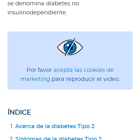
a
se denomina diabetes no
d
insulinodependiente.
o
r
e
s
d
e
s
Por favor
acepta las cookies de
a
marketing
para reproducir el video.
l
u
d
ÍNDICE
Ingresar a Mi Bupa
Acerca de la diabetes Tipo 2
Para Clientes
Síntomas de la diabetes Tipo 2