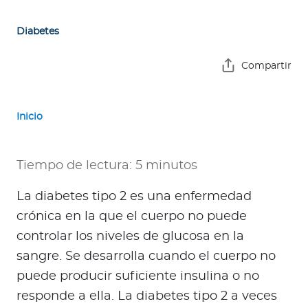
e
s
Diabetes
a
s
Compartir
A
g
Inicio
e
n
t
Tiempo de lectura: 5 minutos
e
s
La diabetes tipo 2 es una enfermedad
crónica en la que el cuerpo no puede
P
controlar los niveles de glucosa en la
r
sangre. Se desarrolla cuando el cuerpo no
e
puede producir suficiente insulina o no
s
responde a ella. La diabetes tipo 2 a veces
t