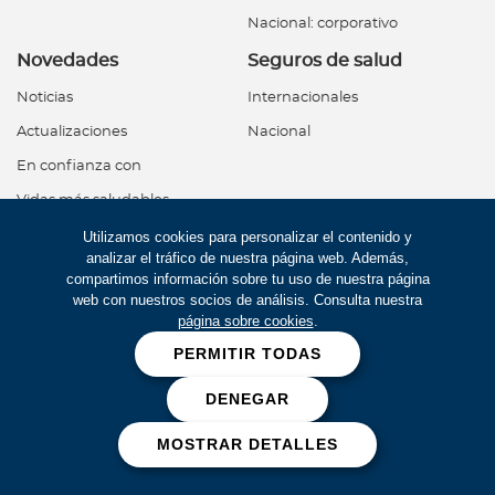
Nacional: corporativo
Novedades
Seguros de salud
Noticias
Internacionales
Actualizaciones
Nacional
En confianza con
Vidas más saludables
Acerca de Bupa
Bienestar Bupa
Utilizamos cookies para personalizar el contenido y
analizar el tráfico de nuestra página web. Además,
¿Quiénes somos?
compartimos información sobre tu uso de nuestra página
web con nuestros socios de análisis. Consulta nuestra
Segunda Opinión Médica
Vidas más saludables
página sobre cookies
.
Noticias
Notas de bienestar
PERMITIR TODAS
Para asegurados
One Health
DENEGAR
Conoce todo de tu póliza
¿Qué es One Health?
MOSTRAR DETALLES
Lo que debes saber
Kits de siembra
Documentos de tu póliza
Alianza con ANIA