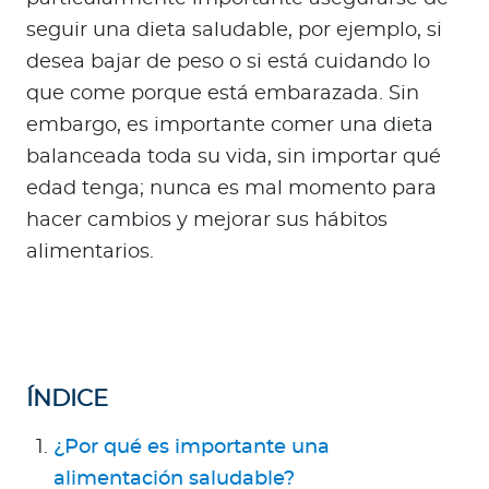
a
seguir una dieta saludable, por ejemplo, si
d
desea bajar de peso o si está cuidando lo
o
r
que come porque está embarazada. Sin
e
embargo, es importante comer una dieta
s
balanceada toda su vida, sin importar qué
d
edad tenga; nunca es mal momento para
e
hacer cambios y mejorar sus hábitos
s
alimentarios.
a
l
u
d
ÍNDICE
Ingresar a Mi Bupa
¿Por qué es importante una
Para Clientes
alimentación saludable?