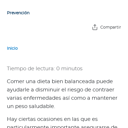
e
s
Prevención
a
s
Compartir
A
g
Inicio
e
n
t
Tiempo de lectura: 0 minutos
e
s
Comer una dieta bien balanceada puede
ayudarle a disminuir el riesgo de contraer
P
varias enfermedades así como a mantener
r
un peso saludable.
e
s
Hay ciertas ocasiones en las que es
t
particularmente importante asegurarse de