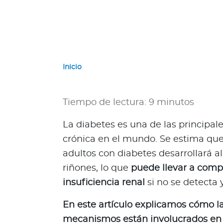
e
r
n
a
c
i
Inicio
o
n
a
Tiempo de lectura: 9 minutos
l
e
La diabetes es una de las principa
s
crónica en el mundo. Se estima qu
N
adultos con diabetes desarrollará a
a
riñones, lo que
puede llevar a comp
c
i
insuficiencia renal
si no se detecta 
o
En este artículo explicamos cómo la
n
a
mecanismos están involucrados en 