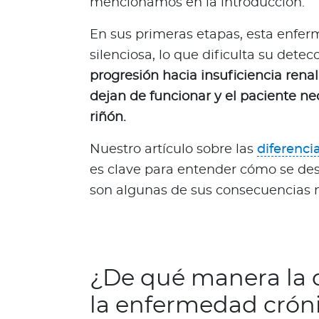
mencionamos en la introducción.
s
a
En sus primeras etapas, esta enf
l
silenciosa, lo que dificulta su detec
u
progresión hacia insuficiencia renal
d
dejan de funcionar y el paciente nec
a
riñón.
b
l
Nuestro artículo sobre las
diferencia
e
s
es clave para entender cómo se des
N
son algunas de sus consecuencias
o
t
a
s
¿De qué manera la 
d
e
la enfermedad cróni
b