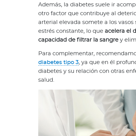
o
Además, la diabetes suele ir acompa
d
otro factor que contribuye al deteri
e
arterial elevada somete a los vasos
t
estrés constante, lo que
acelera el 
u
capacidad de filtrar la sangre
y elim
p
ó
Para complementar, recomendamos l
l
diabetes tipo 3
, ya que en él profu
i
z
diabetes y su relación con otras e
a
salud.
L
o
q
u
e
d
e