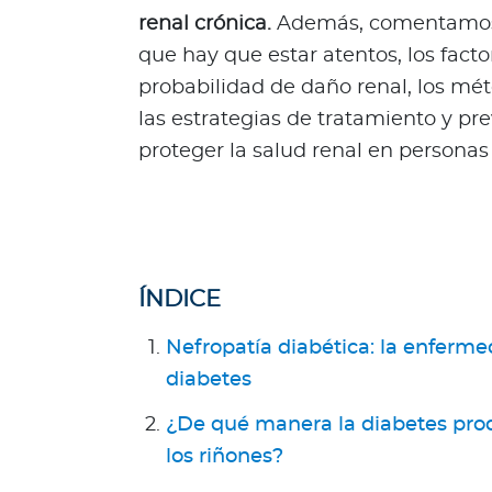
l
renal crónica.
Además, comentamos l
Acerca de Bupa
que hay que estar atentos, los fact
probabilidad de daño renal, los mét
¿
las estrategias de tratamiento y p
Q
u
proteger la salud renal en personas
i
é
n
e
s
ÍNDICE
s
o
Nefropatía diabética: la enferme
m
diabetes
o
s
¿De qué manera la diabetes pro
?
los riñones?
S
e