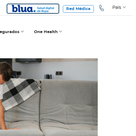
País
Red Médica
segurados
One Health