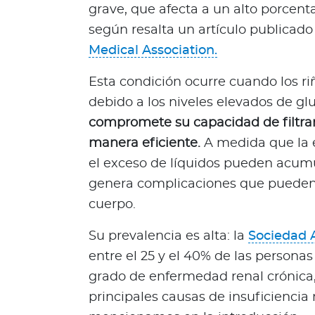
N
grave, que afecta a un alto porcent
o
según resalta un artículo publicad
t
Medical Association.
i
c
Esta condición ocurre cuando los r
i
debido a los niveles elevados de gl
a
compromete su capacidad de filtrar
s
manera eficiente.
A medida que la 
Bienestar Bupa
el exceso de líquidos pueden acumu
genera complicaciones que pueden 
V
cuerpo.
i
d
Su prevalencia es alta: la
Sociedad 
a
entre el 25 y el 40% de las persona
s
grado de enfermedad renal crónica, 
m
á
principales causas de insuficiencia
s