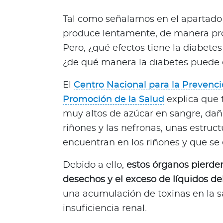
i
e
Tal como señalamos en el apartado 
n
produce lentamente, de manera pro
e
Pero, ¿qué efectos tiene la diabetes
s
¿de qué manera la diabetes puede c
t
a
El
Centro Nacional para la Prevenc
r
Promoción de la Salud
explica que 
Para asegurados
muy altos de azúcar en sangre, dañ
C
riñones y las nefronas, unas estruc
o
encuentran en los riñones y que se e
n
o
Debido a ello,
estos órganos pierden
c
desechos y el exceso de líquidos de
e
una acumulación de toxinas en la s
t
o
insuficiencia renal.
d