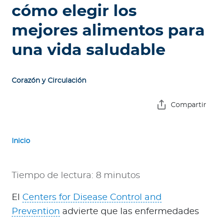
e
cómo elegir los
s
mejores alimentos para
a
s
una vida saludable
A
g
Corazón y Circulación
e
n
Compartir
t
e
s
Inicio
P
r
Tiempo de lectura: 8 minutos
e
El
Centers for Disease Control and
s
t
Prevention
advierte que las enfermedades