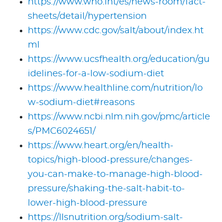
https://www.who.int/es/news-room/fact-
sheets/detail/hypertension
https://www.cdc.gov/salt/about/index.ht
ml
https://www.ucsfhealth.org/education/gu
idelines-for-a-low-sodium-diet
https://www.healthline.com/nutrition/lo
w-sodium-diet#reasons
https://www.ncbi.nlm.nih.gov/pmc/article
s/PMC6024651/
https://www.heart.org/en/health-
topics/high-blood-pressure/changes-
you-can-make-to-manage-high-blood-
pressure/shaking-the-salt-habit-to-
lower-high-blood-pressure
https://llsnutrition.org/sodium-salt-