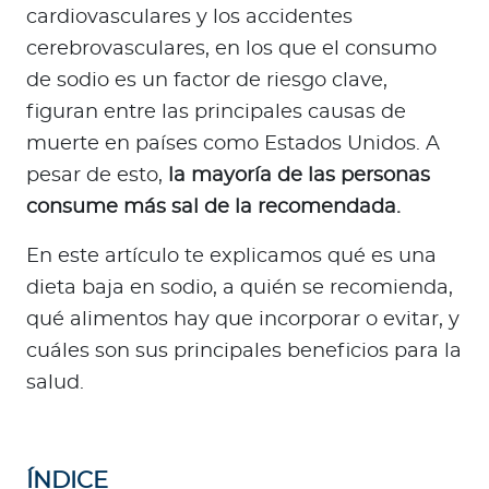
a
cardiovasculares y los accidentes
d
cerebrovasculares, en los que el consumo
o
de sodio es un factor de riesgo clave,
r
figuran entre las principales causas de
e
muerte en países como Estados Unidos. A
s
d
pesar de esto,
la mayoría de las personas
e
consume más sal de la recomendada.
s
a
En este artículo te explicamos qué es una
l
dieta baja en sodio, a quién se recomienda,
u
qué alimentos hay que incorporar o evitar, y
d
cuáles son sus principales beneficios para la
salud.
Ingresar a Mi Bupa
Para Clientes
ÍNDICE