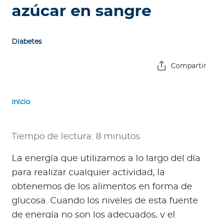
e
azúcar en sangre
s
a
s
Diabetes
A
Compartir
g
e
n
Inicio
t
e
Tiempo de lectura: 8 minutos
s
La energía que utilizamos a lo largo del día
P
para realizar cualquier actividad, la
r
e
obtenemos de los alimentos en forma de
s
glucosa. Cuando los niveles de esta fuente
t
de energía no son los adecuados, y el