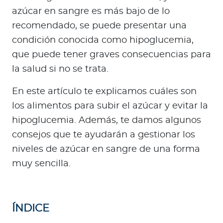
a
azúcar en sangre es más bajo de lo
d
recomendado, se puede presentar una
o
condición conocida como hipoglucemia,
r
e
que puede tener graves consecuencias para
s
la salud si no se trata.
d
En este artículo te explicamos cuáles son
e
s
los alimentos para subir el azúcar y evitar la
a
hipoglucemia. Además, te damos algunos
l
consejos que te ayudarán a gestionar los
u
niveles de azúcar en sangre de una forma
d
muy sencilla.
Ingresar a Mi Bupa
ÍNDICE
Para Clientes