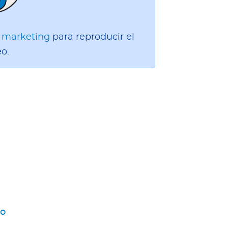
e marketing
para reproducir el
eo.
to