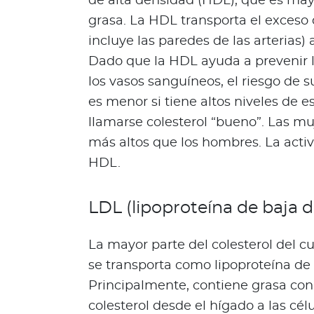
de alta densidad (HDL), que es ma
s
grasa. La HDL transporta el exceso d
a
incluye las paredes de las arterias)
l
Dado que la HDL ayuda a prevenir l
u
los vasos sanguíneos, el riesgo de 
d
a
es menor si tiene altos niveles de 
b
llamarse colesterol “bueno”. Las m
l
más altos que los hombres. La acti
e
HDL.
s
N
o
LDL (lipoproteína de baja 
t
a
La mayor parte del colesterol del cu
s
se transporta como lipoproteína de
d
Principalmente, contiene grasa con
e
b
colesterol desde el hígado a las cél