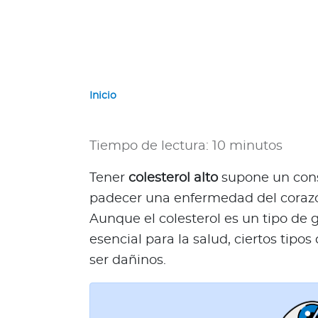
e
r
n
a
c
i
Inicio
o
n
a
Tiempo de lectura: 10 minutos
l
e
Tener
colesterol alto
supone un cons
s
padecer una enfermedad del corazó
N
Aunque el colesterol es un tipo de 
a
esencial para la salud, ciertos tipo
c
i
ser dañinos.
o
n
a