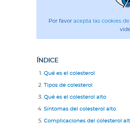
l
Acerca de Bupa
Por favor
acepta las cookies d
¿
vid
Q
u
i
é
n
ÍNDICE
e
s
Qué es el colesterol
s
Tipos de colesterol
o
m
Qué es el colesterol alto
o
s
Síntomas del colesterol alto
?
Complicaciones del colesterol al
S
e