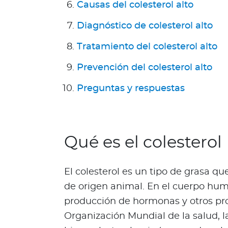
Causas del colesterol alto
g
u
Diagnóstico de colesterol alto
n
Tratamiento del colesterol alto
d
a
Prevención del colesterol alto
O
p
Preguntas y respuestas
i
n
i
ó
Qué es el colesterol
n
M
é
El colesterol es un tipo de grasa q
d
de origen animal. En el cuerpo huma
i
producción de hormonas y otros pro
c
Organización Mundial de la salud, 
a