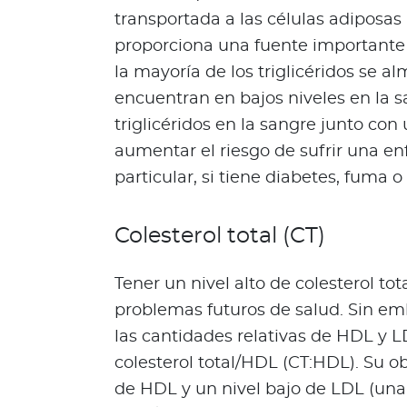
o
transportada a las células adiposa
d
proporciona una fuente importante
e
la mayoría de los triglicéridos se
t
encuentran en bajos niveles en la s
u
p
triglicéridos en la sangre junto con
ó
aumentar el riesgo de sufrir una e
l
particular, si tiene diabetes, fuma o 
i
z
a
Colesterol total (CT)
L
o
Tener un nivel alto de colesterol tot
q
problemas futuros de salud. Sin em
u
las cantidades relativas de HDL y L
e
colesterol total/HDL (CT:HDL). Su ob
d
e
de HDL y un nivel bajo de LDL (una 