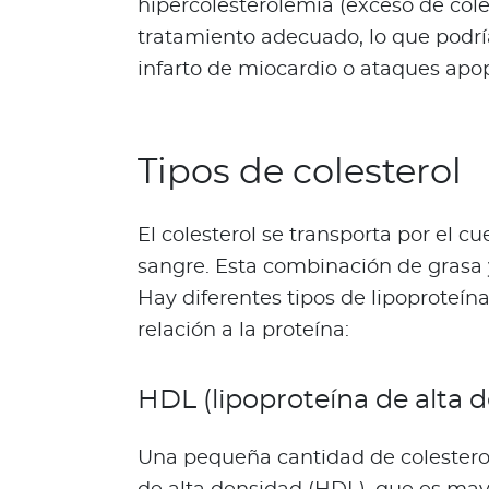
hipercolesterolemia (exceso de cole
N
tratamiento adecuado, lo que podrí
o
t
infarto de miocardio o ataques apop
i
c
i
Tipos de colesterol
a
s
Bienestar Bupa
El colesterol se transporta por el c
sangre. Esta combinación de grasa y
Hay diferentes tipos de lipoproteín
V
i
relación a la proteína:
d
a
HDL (lipoproteína de alta 
s
m
Una pequeña cantidad de colesterol
á
s