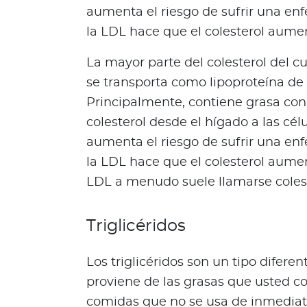
i
aumenta el riesgo de sufrir una e
e
la LDL hace que el colesterol aume
n
e
La mayor parte del colesterol del cu
s
se transporta como lipoproteína de
t
Principalmente, contiene grasa con
a
r
colesterol desde el hígado a las cél
aumenta el riesgo de sufrir una e
Para asegurados
la LDL hace que el colesterol aume
C
LDL a menudo suele llamarse colest
o
n
o
Triglicéridos
c
e
Los triglicéridos son un tipo difer
t
proviene de las grasas que usted c
o
d
comidas que no se usa de inmediato 