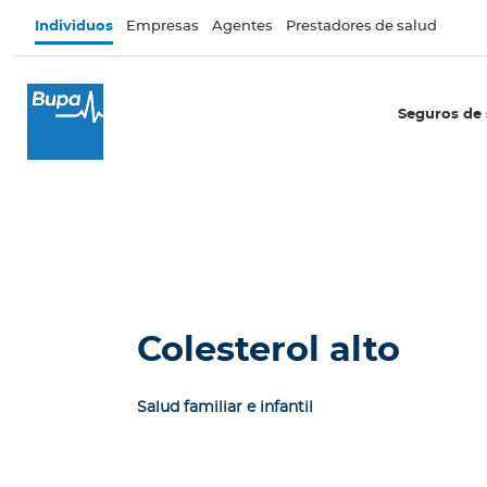
Pasar al contenido principal
Individuos
Empresas
Agentes
Prestadores de salud
×
I
Seguros de 
n
d
i
v
i
d
u
o
s
Colesterol alto
Seguros de salud
Salud familiar e infantil
I
n
t