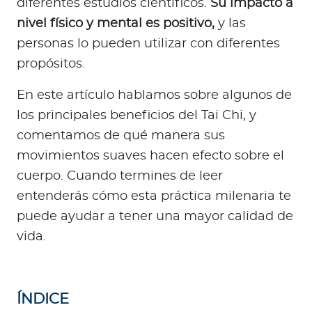
diferentes estudios científicos.
Su impacto a
a
nivel físico y mental es positivo,
y las
d
o
personas lo pueden utilizar con diferentes
r
propósitos.
e
s
En este artículo hablamos sobre algunos de
d
los principales beneficios del Tai Chi, y
e
comentamos de qué manera sus
s
movimientos suaves hacen efecto sobre el
a
cuerpo. Cuando termines de leer
l
entenderás cómo esta práctica milenaria te
u
d
puede ayudar a tener una mayor calidad de
vida.
Ingresar a Mi Bupa
Para Clientes
ÍNDICE