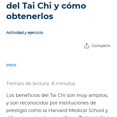
e
del Tai Chi y cómo
s
obtenerlos
a
s
Actividad y ejercicio
A
g
Compartir
e
n
t
Inicio
e
s
Tiempo de lectura: 8 minutos
P
r
Los beneficios del Tai Chi son muy amplios,
e
y son reconocidos por instituciones de
s
prestigio como la Harvard Medical School y
t