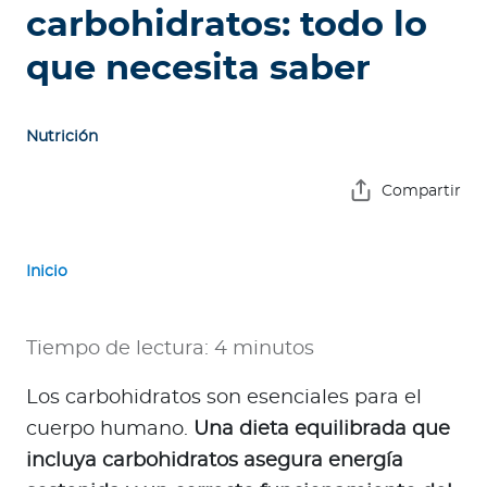
e
carbohidratos: todo lo
s
que necesita saber
a
s
Nutrición
A
g
Compartir
e
n
t
Inicio
e
s
Tiempo de lectura: 4 minutos
P
r
Los carbohidratos son esenciales para el
e
cuerpo humano.
Una dieta equilibrada que
s
incluya carbohidratos asegura energía
t