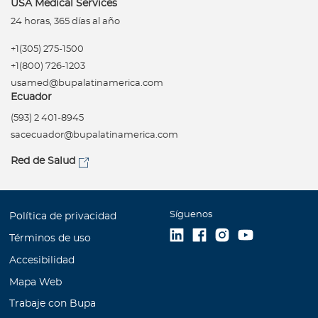
USA Medical Services
24 horas, 365 días al año
+1(305) 275-1500
+1(800) 726-1203
usamed@bupalatinamerica.com
Ecuador
(593) 2 401-8945
sacecuador@bupalatinamerica.com
Red de Salud
Síguenos
Política de privacidad
Términos de uso
Accesibilidad
Mapa Web
Trabaje con Bupa