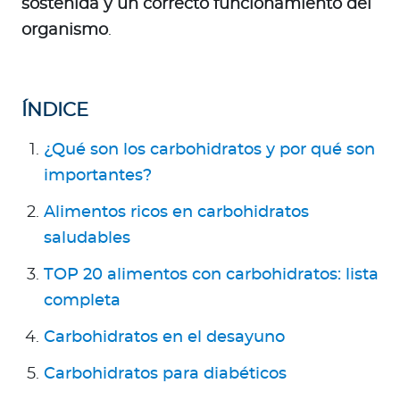
sostenida y un correcto funcionamiento del
a
organismo
.
d
o
r
e
ÍNDICE
s
d
¿Qué son los carbohidratos y por qué son
e
importantes?
s
a
Alimentos ricos en carbohidratos
l
saludables
u
TOP 20 alimentos con carbohidratos: lista
d
completa
Carbohidratos en el desayuno
Ingresar a Mi Bupa
Carbohidratos para diabéticos
Para Clientes