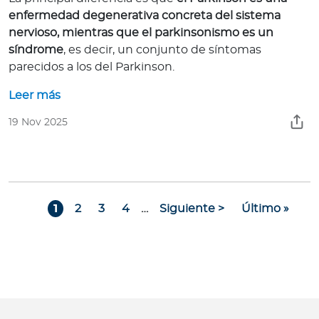
enfermedad degenerativa concreta del sistema
nervioso, mientras que el parkinsonismo es un
síndrome
, es decir, un conjunto de síntomas
parecidos a los del Parkinson.
Leer más
19 Nov 2025
Paginación
Page
Page
Page
Page
Siguiente página
Última págin
1
2
3
4
…
Siguiente >
Último »