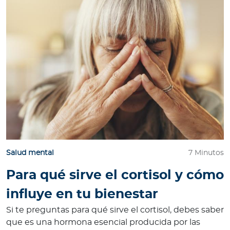
e
s
a
s
A
g
e
n
t
e
s
Salud mental
7 Minutos
P
Para qué sirve el cortisol y cómo
r
influye en tu bienestar
e
s
Si te preguntas para qué sirve el cortisol, debes saber
t
que es una hormona esencial producida por las