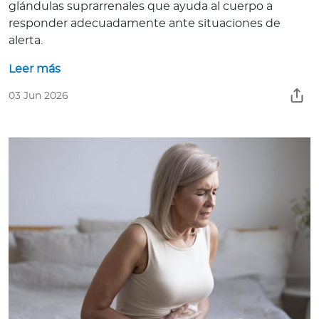
a
glándulas suprarrenales que ayuda al cuerpo a
responder adecuadamente ante situaciones de
d
alerta.
o
r
Leer más
e
s
03 Jun 2026
d
e
s
a
l
u
d
Ingresar a Mi Bupa
Para Clientes