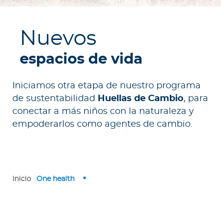
e
s
a
Nuevos
s
espacios de vida
A
g
Iniciamos otra etapa de nuestro programa
e
de sustentabilidad
Huellas de Cambio
, para
n
conectar a más niños con la naturaleza y
t
empoderarlos como agentes de cambio.
e
s
P
r
Inicio
One health
e
s
t