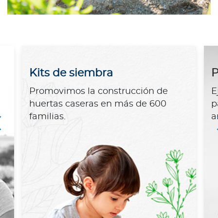
Kits de siembra
P
Promovimos la construcción de
E
huertas caseras en más de 600
p
familias.
a