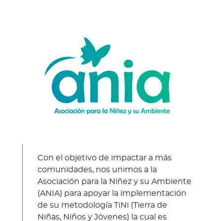
a
d
o
r
e
s
d
e
s
a
l
u
d
Con el objetivo de impactar a más
comunidades, nos unimos a la
Asociación para la Niñez y su Ambiente
Ingresar a Mi Bupa
(ANIA) para apoyar la implementación
de su metodología TiNi (Tierra de
Para Clientes
Niñas, Niños y Jóvenes) la cual es