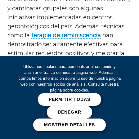
y caminatas grupales son algunas
iniciativas implementadas en centros
gerontológicos del país. Además, técnicas
como la
terapia de reminiscencia
han
demostrado ser altamente efectivas para
estimular recuerdos positivos y mejorar la
calidad de vida en la tercera edad. Estas
Utilizamos cookies para personalizar el contenido y
actividades no solo estimulan el cuerpo y la
analizar el tráfico de nuestra página web. Además,
compartimos información sobre tu uso de nuestra página
mente, sino que fomentan un sentido de
web con nuestros socios de análisis. Consulta nuestra
pertenencia.
La participación activa en
página sobre cookies
.
actividades comunitarias mejora el estado
PERMITIR TODAS
de ánimo y reduce el aislamiento.
Estudios
DENEGAR
avalados por la
American Psychological
MOSTRAR DETALLES
Association
respaldan la importancia de
estas estrategias para reducir el aislamiento