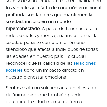
solas y desconectadas.
La superficialidad en
a
los vínculos y la falta de conexión emocional
d
o
profunda son factores que mantienen la
r
soledad, incluso en un mundo
e
hiperconectado.
A pesar de tener acceso a
s
redes sociales y mensajería instantánea, la
d
soledad persiste como un fenómeno
e
silencioso que afecta a individuos de todas
s
a
las edades en nuestro país. Es crucial
l
reconocer que la calidad de las
relaciones
u
sociales
tiene un impacto directo en
d
nuestro bienestar emocional.
Sentirse solo no solo impacta en el estado
Ingresar a Mi Bupa
de ánimo
, sino que también puede
Para Clientes
deteriorar la salud mental de forma