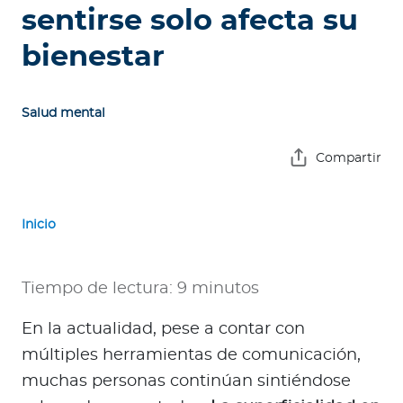
e
sentirse solo afecta su
s
bienestar
a
s
Salud mental
A
g
Compartir
e
n
t
Inicio
e
s
Tiempo de lectura: 9 minutos
P
r
En la actualidad, pese a contar con
e
múltiples herramientas de comunicación,
s
muchas personas continúan sintiéndose
t