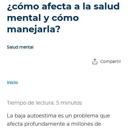
e
¿cómo afecta a la salud
s
mental y cómo
a
s
manejarla?
A
g
Salud mental
e
n
Compartir
t
e
s
Inicio
P
r
Tiempo de lectura: 5 minutos
e
La baja autoestima es un problema que
s
t
afecta profundamente a millones de