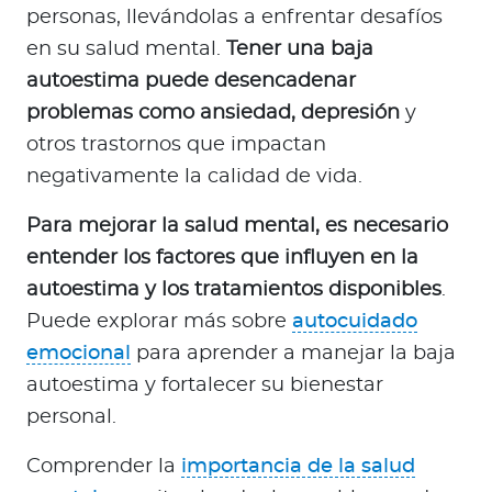
a
personas, llevándolas a enfrentar desafíos
d
en su salud mental.
Tener una baja
o
autoestima puede desencadenar
r
problemas como ansiedad, depresión
y
e
otros trastornos que impactan
s
d
negativamente la calidad de vida.
e
Para mejorar la salud mental, es necesario
s
a
entender los factores que influyen en la
l
autoestima y los tratamientos disponibles
.
u
Puede explorar más sobre
autocuidado
d
emocional
para aprender a manejar la baja
autoestima y fortalecer su bienestar
personal.
Ingresar a Mi Bupa
Para Clientes
Comprender la
importancia de la salud