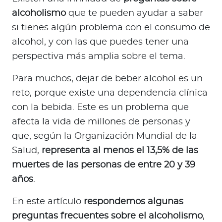
a
alcoholismo
que te pueden ayudar a saber
d
si tienes algún problema con el consumo de
o
r
alcohol, y con las que puedes tener una
e
perspectiva más amplia sobre el tema.
s
Para muchos, dejar de beber alcohol es un
d
e
reto, porque existe una dependencia clínica
s
con la bebida. Este es un problema que
a
afecta la vida de millones de personas y
l
que, según la Organización Mundial de la
u
Salud,
representa al menos el 13,5% de las
d
muertes de las personas de entre 20 y 39
años
.
Ingresar a Mi Bupa
En este artículo
respondemos algunas
Para Clientes
preguntas frecuentes sobre el alcoholismo
,