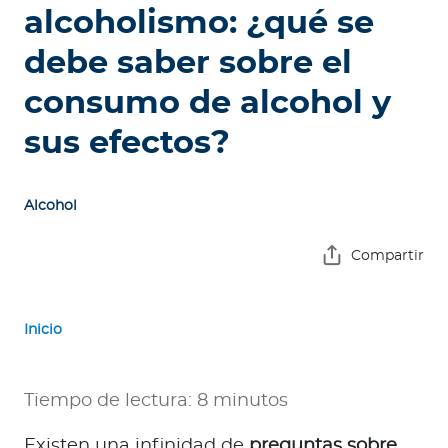
e
alcoholismo: ¿qué se
s
debe saber sobre el
a
s
consumo de alcohol y
A
sus efectos?
g
e
n
Alcohol
t
e
Compartir
s
Inicio
P
r
e
Tiempo de lectura: 8 minutos
s
t
Existen una infinidad de
preguntas sobre