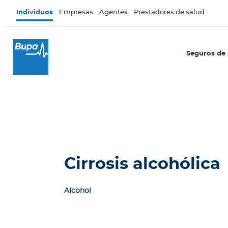
Pasar al contenido principal
Individuos
Empresas
Agentes
Prestadores de salud
×
I
Seguros de 
n
d
i
v
i
d
u
o
s
Cirrosis alcohólica
Seguros de salud
Alcohol
I
n
t