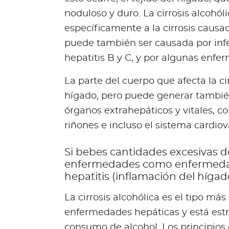
N
noduloso y duro. La cirrosis alcohól
o
específicamente a la cirrosis causad
t
i
puede también ser causada por inf
c
hepatitis B y C, y por algunas enfe
i
a
La parte del cuerpo que afecta la ci
s
hígado, pero puede generar tambié
Bienestar Bupa
órganos extrahepáticos y vitales, co
riñones e incluso el sistema cardiova
V
Si bebes cantidades excesivas d
i
enfermedades como enfermedad
d
hepatitis (inflamación del hígad
a
s
La cirrosis alcohólica es el tipo má
m
enfermedades hepáticas y está est
á
consumo de alcohol. Los principios d
s