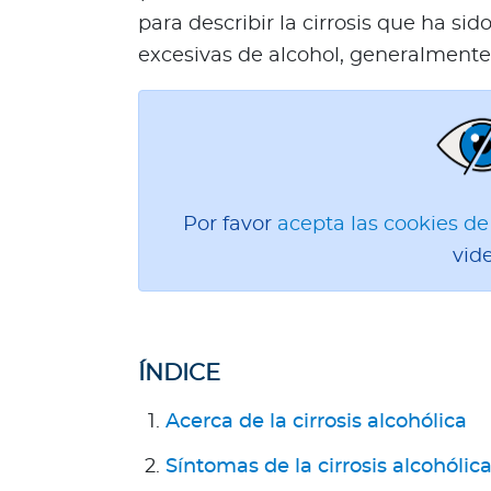
l
para describir la cirrosis que ha s
Acerca de Bupa
excesivas de alcohol, generalment
¿
Q
u
i
é
n
Por favor
acepta las cookies d
e
vid
s
s
o
m
ÍNDICE
o
s
Acerca de la cirrosis alcohólica
?
S
Síntomas de la cirrosis alcohólic
e