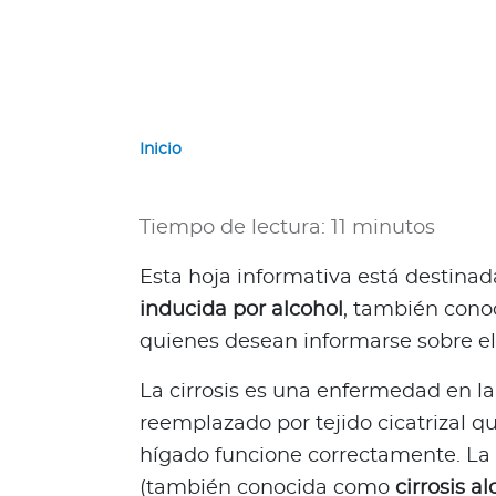
e
r
n
a
c
i
Inicio
o
n
a
Tiempo de lectura: 11 minutos
l
e
Esta hoja informativa está destin
s
inducida por alcohol
, también conoc
N
quienes desean informarse sobre e
a
c
La cirrosis es una enfermedad en la 
i
reemplazado por tejido cicatrizal q
o
hígado funcione correctamente. La c
n
a
(también conocida como
cirrosis a