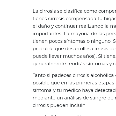
i
e
La cirrosis se clasifica como comp
n
tienes cirrosis compensada tu híg
e
el daño y continuar realizando la m
s
t
importantes. La mayoría de las per
a
tienen pocos síntomas o ninguno. S
r
probable que desarrolles cirrosis
Para asegurados
puede llevar muchos años). Si tien
generalmente tendrás síntomas y c
C
o
Tanto si padeces cirrosis alcohólica
n
o
posible que en las primeras etapas 
c
síntoma y tu médico haya detectad
e
mediante un análisis de sangre de 
t
cirrosis pueden incluir:
o
d