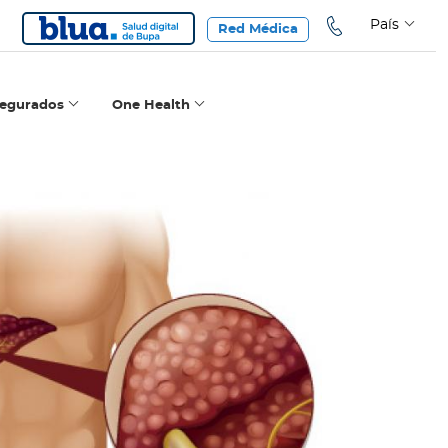
País
Red Médica
segurados
One Health