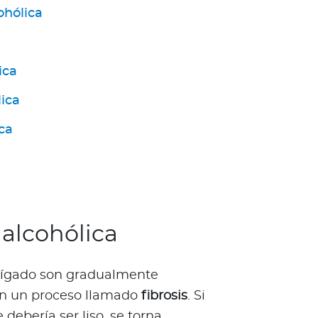
ohólica
ica
lica
ica
 alcohólica
l hígado son gradualmente
 en un proceso llamado
fibrosis
. Si
 debería ser liso, se torna