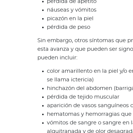
pérdida de apetito
o
náuseas y vómitos
d
picazón en la piel
e
t
pérdida de peso
u
p
Sin embargo, otros síntomas que pr
ó
esta avanza y que pueden ser signos 
l
pueden incluir:
i
z
color amarillento en la piel y/o e
a
se llama ictericia)
L
hinchazón del abdomen (barriga
o
pérdida de tejido muscular
q
u
aparición de vasos sanguíneos c
e
hematomas y hemorragias que a
d
vómitos de sangre o sangre en l
e
alquitranada y de olor desagrad