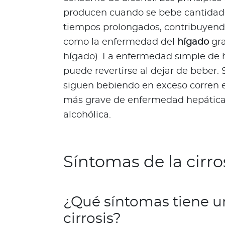
s
producen cuando se bebe cantidade
a
tiempos prolongados, contribuyend
l
como la enfermedad del
hígado
gr
u
hígado). La enfermedad simple de
d
a
puede revertirse al dejar de beber.
b
siguen bebiendo en exceso corren el
l
más grave de enfermedad hepática, 
e
alcohólica.
s
N
o
t
Síntomas de la cirro
a
s
d
¿Qué síntomas tiene u
e
cirrosis?
b