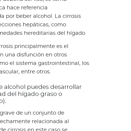
ica hace referencia
a por beber alcohol. La cirrosis
ecciones hepáticas, como
rmedades hereditarias del hígado.
rrosis principalmente es el
n una disfunción en otros
mo el sistema gastrointestinal, los
scular, entre otros.
e alcohol puedes desarrollar
 del hígado graso o
o).
s grave de un conjunto de
rechamente relacionada al
e cirrosis en este caso se