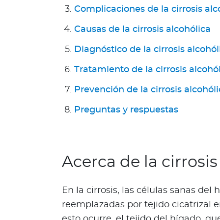
Complicaciones de la cirrosis alc
g
u
Causas de la cirrosis alcohólica
n
d
Diagnóstico de la cirrosis alcohól
a
Tratamiento de la cirrosis alcohó
O
p
Prevención de la cirrosis alcohól
i
n
Preguntas y respuestas
i
ó
n
M
Acerca de la cirrosis
é
d
i
En la cirrosis, las células sanas de
c
reemplazadas por tejido cicatrizal
a
esto ocurre, el tejido del hígado, que