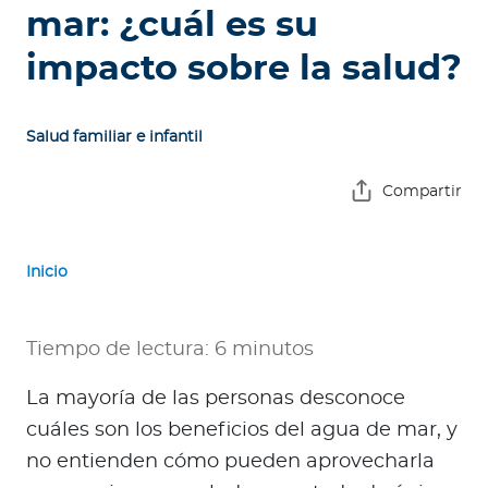
e
mar: ¿cuál es su
s
impacto sobre la salud?
a
s
Salud familiar e infantil
A
g
Compartir
e
n
t
Inicio
e
s
Tiempo de lectura: 6 minutos
P
r
La mayoría de las personas desconoce
e
cuáles son los beneficios del agua de mar, y
s
no entienden cómo pueden aprovecharla
t