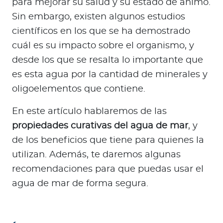
para mejorar su salud y su estado de ánimo.
a
Sin embargo, existen algunos estudios
d
o
científicos en los que se ha demostrado
r
cuál es su impacto sobre el organismo, y
e
desde los que se resalta lo importante que
s
es esta agua por la cantidad de minerales y
d
oligoelementos que contiene.
e
s
En este artículo hablaremos de las
a
propiedades curativas del agua de mar
, y
l
de los beneficios que tiene para quienes la
u
d
utilizan. Además, te daremos algunas
recomendaciones para que puedas usar el
agua de mar de forma segura.
Ingresar a Mi Bupa
Para Clientes