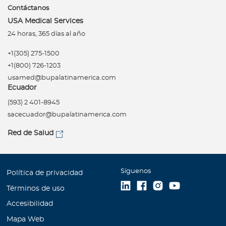
Contáctanos
USA Medical Services
24 horas, 365 días al año
+1(305) 275-1500
+1(800) 726-1203
usamed@bupalatinamerica.com
Ecuador
(593) 2 401-8945
sacecuador@bupalatinamerica.com
Red de Salud
Síguenos
Política de privacidad
Términos de uso
Accesibilidad
Mapa Web