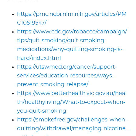
https://pmc.ncbi.nlm.nih.gov/articles/PM
C10519547/
https://www.cdc.gov/tobacco/campaign/
tips/quit-smoking/quit-smoking-
medications/why-quitting-smoking-is-
hard/index.html
https://utswmed.org/cancer/support-
services/education-resources/ways-
prevent-smoking-relapse/
https://www.betterhealth.vic.gov.au/heal
th/healthyliving/What-to-expect-when-
you-quit-smoking
https://smokefree.gov/challenges-when-
quitting/withdrawal/managing-nicotine-