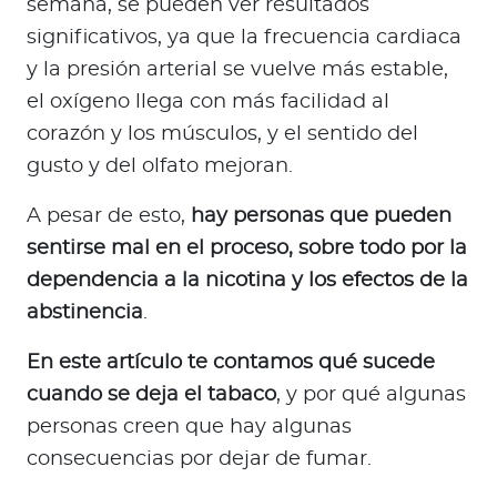
semana, se pueden ver resultados
a
significativos, ya que la frecuencia cardiaca
d
o
y la presión arterial se vuelve más estable,
r
el oxígeno llega con más facilidad al
e
corazón y los músculos, y el sentido del
s
gusto y del olfato mejoran.
d
e
A pesar de esto,
hay personas que pueden
s
sentirse mal en el proceso, sobre todo por la
a
dependencia a la nicotina y los efectos de la
l
abstinencia
.
u
d
En este artículo te contamos qué sucede
cuando se deja el tabaco
, y por qué algunas
Ingresar a Mi Bupa
personas creen que hay algunas
consecuencias por dejar de fumar.
Para Clientes