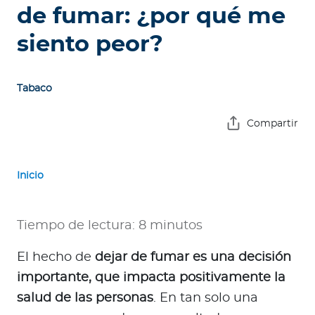
e
de fumar: ¿por qué me
s
siento peor?
a
s
Tabaco
A
g
Compartir
e
n
t
Inicio
e
s
Tiempo de lectura: 8 minutos
P
r
El hecho de
dejar de fumar es una decisión
e
importante, que impacta positivamente la
s
salud de las personas
. En tan solo una
t