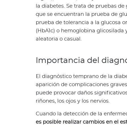
i
la diabetes. Se trata de pruebas de
e
que se encuentran la prueba de glu
n
prueba de tolerancia a la glucosa o
e
s
(HbA1c) o hemoglobina glicosilada 
t
aleatoria o casual.
a
r
Importancia del diagn
Para asegurados
C
El diagnóstico temprano de la diabe
o
n
aparición de complicaciones graves.
o
puede provocar daños significativos
c
riñones, los ojos y los nervios.
e
t
Cuando la detección de la enferme
o
es posible realizar cambios en el est
d