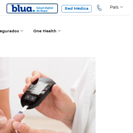
País
Red Médica
segurados
One Health