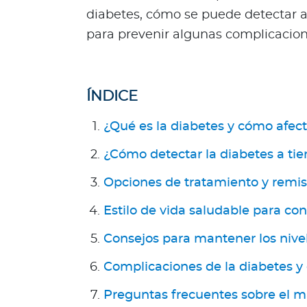
l
diabetes, cómo se puede detectar 
Acerca de Bupa
para prevenir algunas complicacion
¿
Q
u
ÍNDICE
i
é
¿Qué es la diabetes y cómo afect
n
¿Cómo detectar la diabetes a ti
e
s
Opciones de tratamiento y remis
s
o
Estilo de vida saludable para con
m
Consejos para mantener los nivel
o
s
Complicaciones de la diabetes y
?
S
Preguntas frecuentes sobre el m
e