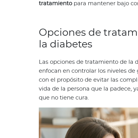
tratamiento
para mantener bajo con
o
d
e
t
Opciones de tratami
u
p
la diabetes
ó
l
Las opciones de tratamiento de la d
i
enfocan en controlar los niveles de 
z
a
con el propósito de evitar las compl
L
vida de la persona que la padece, 
o
que no tiene cura.
q
u
e
d
e