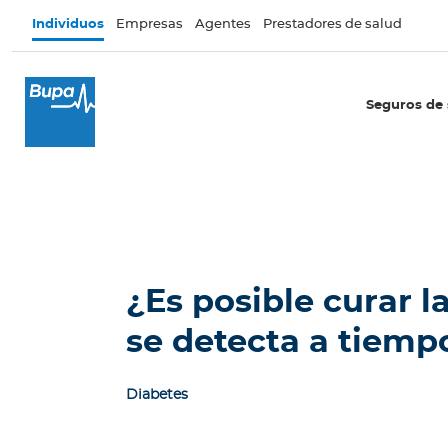
Pasar al contenido principal
Individuos
Empresas
Agentes
Prestadores de salud
×
I
Seguros de 
n
d
i
v
i
d
u
o
¿Es posible curar la
s
se detecta a tiemp
Seguros de salud
I
Diabetes
n
t