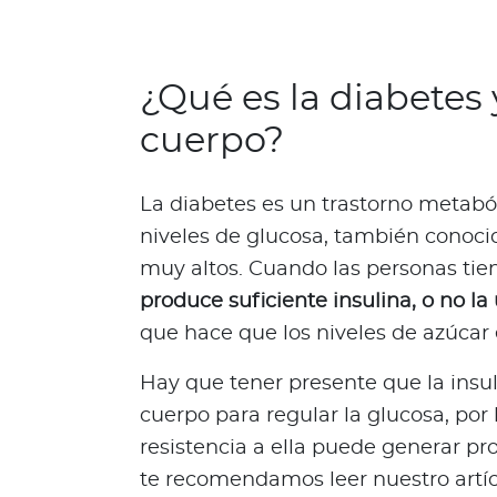
g
u
n
¿Qué es la diabetes 
d
cuerpo?
a
O
p
La diabetes es un trastorno metabó
i
niveles de glucosa, también conoci
n
i
muy altos. Cuando las personas ti
ó
produce suficiente insulina, o no l
n
que hace que los niveles de azúca
M
é
Hay que tener presente que la insu
d
cuerpo para regular la glucosa, por 
i
resistencia a ella puede generar pr
c
a
te recomendamos leer nuestro artíc