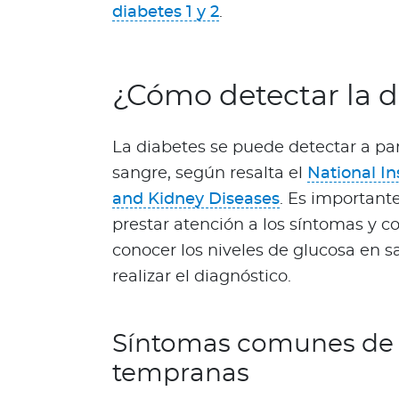
N
diabetes 1 y 2
.
o
t
i
¿Cómo detectar la d
c
i
a
La diabetes se puede detectar a par
s
sangre, según resalta el
National In
Bienestar Bupa
and Kidney Diseases
. Es important
prestar atención a los síntomas y 
V
conocer los niveles de glucosa en s
i
realizar el diagnóstico.
d
a
s
Síntomas comunes de l
m
tempranas
á
s