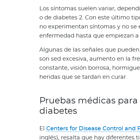
s
Los síntomas suelen variar, dependi
a
o de diabetes 2. Con este último ti
l
no experimentan síntomas y no se 
u
enfermedad hasta que empiezan a su
d
a
Algunas de las señales que pueden 
b
son sed excesiva, aumento en la fre
l
e
constante, visión borrosa, hormigue
s
heridas que se tardan en curar.
N
o
t
Pruebas médicas para 
a
diabetes
s
d
e
El
Centers for Disease Control and 
b
inglés), resalta que hay diferentes 