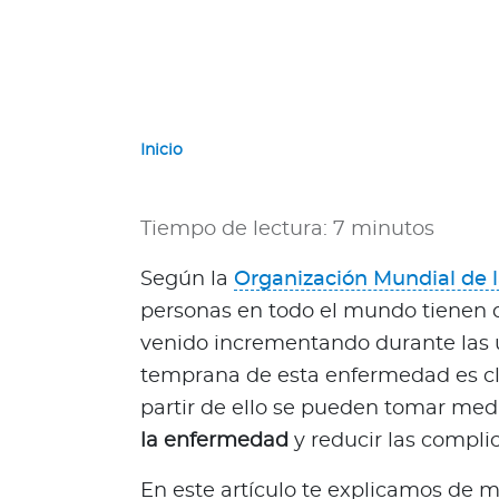
e
r
n
a
c
i
Inicio
o
n
a
Tiempo de lectura: 7 minutos
l
e
Según la
Organización Mundial de l
s
personas en todo el mundo tienen 
N
venido incrementando durante las 
a
temprana de esta enfermedad es cl
c
i
partir de ello se pueden tomar me
o
la enfermedad
y reducir las compli
n
a
En este artículo te explicamos de m