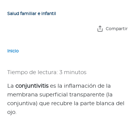
e
s
Salud familiar e infantil
a
s
Compartir
A
g
Inicio
e
n
t
Tiempo de lectura: 3 minutos
e
s
La
conjuntivitis
es la inflamación de la
membrana superficial transparente (la
P
conjuntiva) que recubre la parte blanca del
r
ojo.
e
s
t