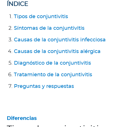
a
ÍNDICE
d
Tipos de conjuntivitis
o
r
Síntomas de la conjuntivitis
e
s
Causas de la conjuntivitis infecciosa
d
Causas de la conjuntivitis alérgica
e
s
Diagnóstico de la conjuntivitis
a
l
Tratamiento de la conjuntivitis
u
Preguntas y respuestas
d
Ingresar a Mi Bupa
Diferencias
Para Clientes