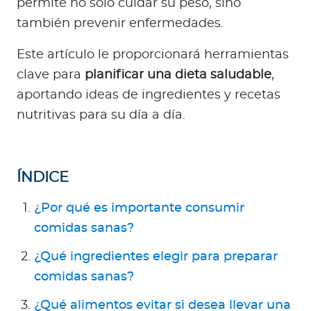
permite no solo cuidar su peso, sino
a
también prevenir enfermedades.
d
o
Este artículo le proporcionará herramientas
r
clave para
planificar una dieta saludable
,
e
s
aportando ideas de ingredientes y recetas
d
nutritivas para su día a día.
e
s
a
ÍNDICE
l
u
¿Por qué es importante consumir
d
comidas sanas?
¿Qué ingredientes elegir para preparar
Ingresar a Mi Bupa
comidas sanas?
Para Clientes
¿Qué alimentos evitar si desea llevar una