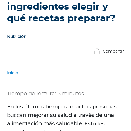
e
ingredientes elegir y
s
qué recetas preparar?
a
s
Nutrición
A
g
Compartir
e
n
t
Inicio
e
s
Tiempo de lectura: 5 minutos
P
r
En los últimos tiempos, muchas personas
e
buscan
mejorar su salud a través de una
s
alimentación más saludable
. Esto les
t