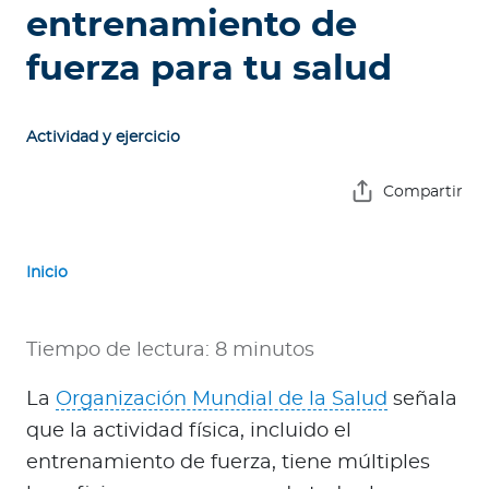
e
entrenamiento de
s
fuerza para tu salud
a
s
Actividad y ejercicio
A
g
Compartir
e
n
t
Inicio
e
s
Tiempo de lectura: 8 minutos
P
r
La
Organización Mundial de la Salud
señala
e
que la actividad física, incluido el
s
entrenamiento de fuerza, tiene múltiples
t