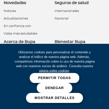
Novedades
Seguros de salud
Noticias
Internacionales
Actualizaciones
Nacional
En confianza con
Vidas más saludables
Acerca de Bupa
Bienestar Bupa
¿Quiénes somos?
Utilizamos cookies para personalizar el contenido y
analizar el tráfico de nuestra página web. Además,
Segunda Opinión Médica
Vidas más saludables
compartimos información sobre tu uso de nuestra página
Noticias
web con nuestros socios de análisis. Consulta nuestra
Notas de bienestar
página sobre cookies
.
Para asegurados
One Health
PERMITIR TODAS
Conoce todo de tu póliza
¿Qué es One Health?
DENEGAR
Lo que debes saber
Kits de siembra
MOSTRAR DETALLES
Documentos de tu póliza
Alianza con ANIA
Beneficios preventivos
Programas de reducción