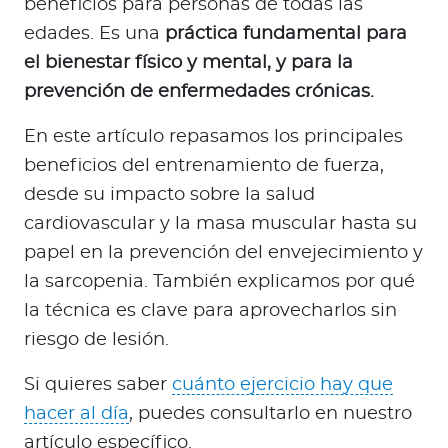
beneficios para personas de todas las
a
edades. Es una
práctica fundamental para
d
o
el bienestar físico y mental, y para la
r
prevención de enfermedades crónicas.
e
s
En este artículo repasamos los principales
d
beneficios del entrenamiento de fuerza,
e
desde su impacto sobre la salud
s
cardiovascular y la masa muscular hasta su
a
papel en la prevención del envejecimiento y
l
la sarcopenia. También explicamos por qué
u
d
la técnica es clave para aprovecharlos sin
riesgo de lesión.
Ingresar a Mi Bupa
Si quieres saber
cuánto ejercicio hay que
hacer al día
, puedes consultarlo en nuestro
Para Clientes
artículo específico.