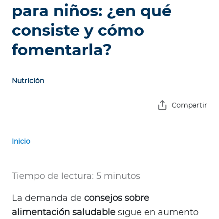
e
para niños: ¿en qué
s
consiste y cómo
a
s
fomentarla?
A
g
Nutrición
e
n
Compartir
t
e
s
Inicio
P
r
Tiempo de lectura: 5 minutos
e
La demanda de
consejos sobre
s
t
alimentación saludable
sigue en aumento