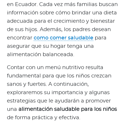
a
en Ecuador. Cada vez más familias buscan
d
información sobre cómo brindar una dieta
o
adecuada para el crecimiento y bienestar
r
de sus hijos. Además, los padres desean
e
encontrar
como comer saludable
para
s
d
asegurar que su hogar tenga una
e
alimentación balanceada.
s
a
Contar con un menú nutritivo resulta
l
fundamental para que los niños crezcan
u
sanos y fuertes. A continuación,
d
exploraremos su importancia y algunas
estrategias que le ayudarán a promover
una
alimentación saludable para los niños
Ingresar a Mi Bupa
de forma práctica y efectiva.
Para Clientes