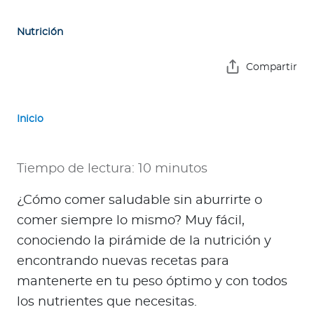
e
s
Nutrición
a
s
Compartir
A
g
Inicio
e
n
t
Tiempo de lectura: 10 minutos
e
s
¿Cómo comer saludable sin aburrirte o
comer siempre lo mismo? Muy fácil,
P
conociendo la pirámide de la nutrición y
r
encontrando nuevas recetas para
e
mantenerte en tu peso óptimo y con todos
s
los nutrientes que necesitas.
t