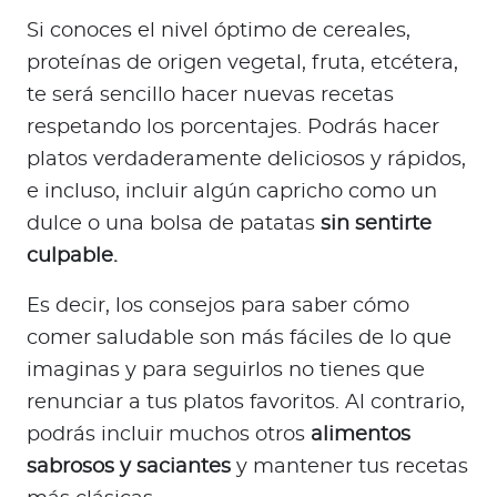
a
Si conoces el nivel óptimo de cereales,
d
proteínas de origen vegetal, fruta, etcétera,
o
r
te será sencillo hacer nuevas recetas
e
respetando los porcentajes. Podrás hacer
s
platos verdaderamente deliciosos y rápidos,
d
e incluso, incluir algún capricho como un
e
dulce o una bolsa de patatas
sin sentirte
s
culpable.
a
l
Es decir, los consejos para saber cómo
u
comer saludable son más fáciles de lo que
d
imaginas y para seguirlos no tienes que
renunciar a tus platos favoritos. Al contrario,
Ingresar a Mi Bupa
podrás incluir muchos otros
alimentos
Para Clientes
sabrosos y saciantes
y mantener tus recetas