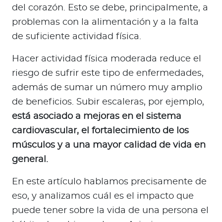
a
del corazón. Esto se debe, principalmente, a
d
problemas con la alimentación y a la falta
o
de suficiente actividad física.
r
e
Hacer actividad física moderada reduce el
s
riesgo de sufrir este tipo de enfermedades,
d
además de sumar un número muy amplio
e
de beneficios. Subir escaleras, por ejemplo,
s
a
está asociado a mejoras en el sistema
l
cardiovascular, el fortalecimiento de los
u
músculos y a una mayor calidad de vida en
d
general.
En este artículo hablamos precisamente de
Ingresar a Mi Bupa
eso, y analizamos cuál es el impacto que
Para Clientes
puede tener sobre la vida de una persona el