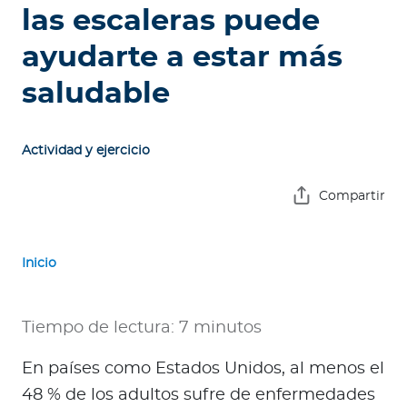
e
las escaleras puede
s
ayudarte a estar más
a
s
saludable
A
g
Actividad y ejercicio
e
n
Compartir
t
e
s
Inicio
P
r
Tiempo de lectura: 7 minutos
e
En países como Estados Unidos, al menos el
s
t
48 % de los adultos sufre de enfermedades