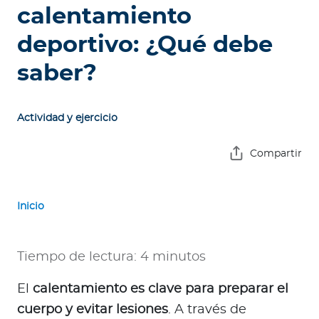
e
calentamiento
s
deportivo: ¿Qué debe
a
s
saber?
A
g
Actividad y ejercicio
e
n
Compartir
t
e
s
Inicio
P
r
Tiempo de lectura: 4 minutos
e
El
calentamiento es clave para preparar el
s
t
cuerpo y evitar lesiones
. A través de