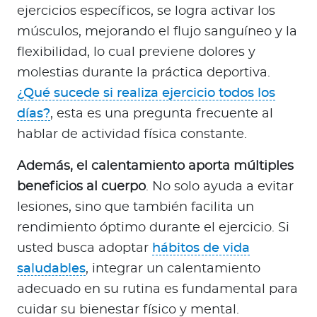
a
ejercicios específicos, se logra activar los
d
músculos, mejorando el flujo sanguíneo y la
o
flexibilidad, lo cual previene dolores y
r
molestias durante la práctica deportiva.
e
¿Qué sucede si realiza ejercicio todos los
s
d
días?
, esta es una pregunta frecuente al
e
hablar de actividad física constante.
s
a
Además, el calentamiento aporta múltiples
l
beneficios al cuerpo
. No solo ayuda a evitar
u
lesiones, sino que también facilita un
d
rendimiento óptimo durante el ejercicio. Si
usted busca adoptar
hábitos de vida
saludables
, integrar un calentamiento
Ingresar a Mi Bupa
adecuado en su rutina es fundamental para
Para Clientes
cuidar su bienestar físico y mental.