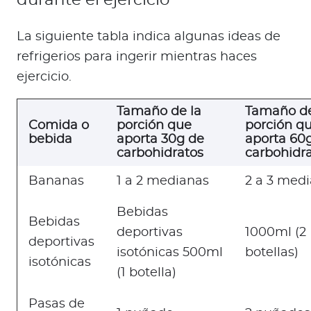
durante el ejercicio
La siguiente tabla indica algunas ideas de
refrigerios para ingerir mientras haces
ejercicio.
Tamaño de la
Tamaño de
Comida o
porción que
porción q
bebida
aporta 30g de
aporta 60
carbohidratos
carbohidr
Bananas
1 a 2 medianas
2 a 3 med
Bebidas
Bebidas
deportivas
1000ml (2
deportivas
isotónicas 500ml
botellas)
isotónicas
(1 botella)
Pasas de