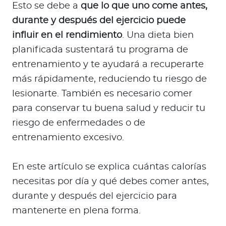
a
Esto se debe a
que lo que uno come antes,
d
durante y después del ejercicio puede
o
influir en el rendimiento
. Una dieta bien
r
planificada sustentará tu programa de
e
entrenamiento y te ayudará a recuperarte
s
más rápidamente, reduciendo tu riesgo de
d
e
lesionarte. También es necesario comer
s
para conservar tu buena salud y reducir tu
a
riesgo de enfermedades o de
l
entrenamiento excesivo.
u
d
En este artículo se explica cuántas calorías
necesitas por día y qué debes comer antes,
Ingresar a Mi Bupa
durante y después del ejercicio para
mantenerte en plena forma.
Para Clientes