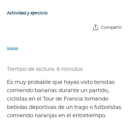
e
s
Actividad y ejercicio
a
s
Compartir
A
g
Inicio
e
n
t
Tiempo de lectura: 6 minutos
e
s
Es muy probable que hayas visto tenistas
comiendo bananas durante un partido,
P
ciclistas en el Tour de Francia tomando
r
bebidas deportivas de un trago o futbolistas
e
comiendo naranjas en el entretiempo.
s
t