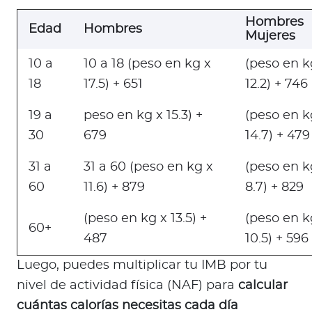
Hombres
Edad
Hombres
Mujeres
10 a
10 a 18 (peso en kg x
(peso en k
18
17.5) + 651
12.2) + 746
19 a
peso en kg x 15.3) +
(peso en k
30
679
14.7) + 479
31 a
31 a 60 (peso en kg x
(peso en k
60
11.6) + 879
8.7) + 829
(peso en kg x 13.5) +
(peso en k
60+
487
10.5) + 596
Luego, puedes multiplicar tu IMB por tu
nivel de actividad física (NAF) para
calcular
cuántas calorías necesitas cada día