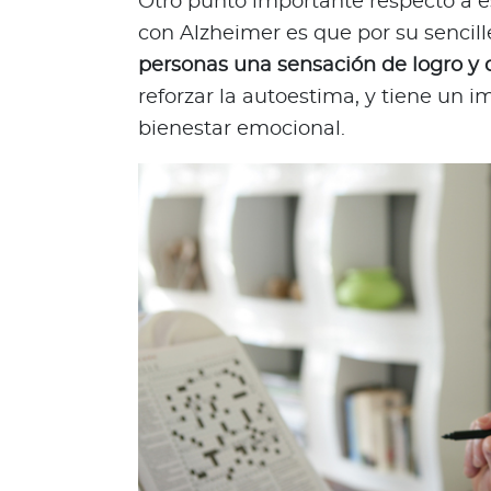
Otro punto importante respecto a e
o
con Alzheimer es que por su sencill
d
personas una sensación de logro y d
e
t
reforzar la autoestima, y tiene un 
u
bienestar emocional.
p
ó
l
i
z
a
L
o
q
u
e
d
e