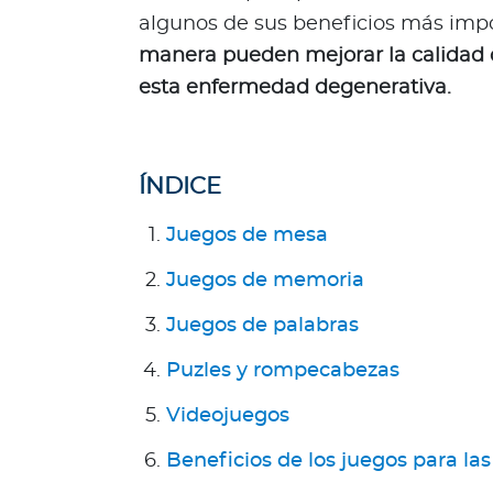
l
algunos de sus beneficios más imp
Acerca de Bupa
manera pueden mejorar la calidad 
esta enfermedad degenerativa.
¿
Q
u
i
ÍNDICE
é
n
Juegos de mesa
e
s
Juegos de memoria
s
Juegos de palabras
o
m
Puzles y rompecabezas
o
s
Videojuegos
?
Beneficios de los juegos para la
S
e