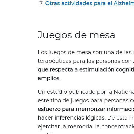
Otras actividades para el Alzhei
g
u
n
d
Juegos de mesa
a
O
p
Los juegos de mesa son una de las
i
terapéuticas para las personas con
n
que respecta a estimulación cogniti
i
amplios.
ó
n
Un estudio publicado por la Nationa
M
é
este tipo de juegos para personas 
d
esfuerzo para memorizar informació
i
hacer inferencias lógicas.
De esta ma
c
ejercitar la memoria, la concentraci
a