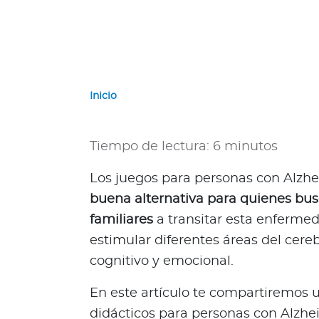
e
r
n
a
c
i
Inicio
o
n
a
Tiempo de lectura: 6 minutos
l
e
Los juegos para personas con Alz
s
buena alternativa para quienes bu
N
familiares
a transitar esta enfermeda
a
estimular diferentes áreas del cereb
c
i
cognitivo y emocional.
o
En este artículo te compartiremos 
n
a
didácticos para personas con Alzhe