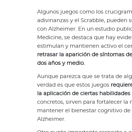
i
e
Algunos juegos como los crucigramas
n
adivinanzas y el Scrabble, pueden s
e
con Alzheimer. En un estudio public
s
Medicine, se destaca que hay evide
t
a
estimulan y mantienen activo el ce
r
retrasar la aparición de síntomas 
Para asegurados
dos años y medio.
C
Aunque parezca que se trata de alg
o
verdad es que estos juegos
requiere
n
la aplicación de ciertas habilidades 
o
c
concretos, sirven para fortalecer la
e
mantener el bienestar cognitivo de
t
Alzheimer.
o
d