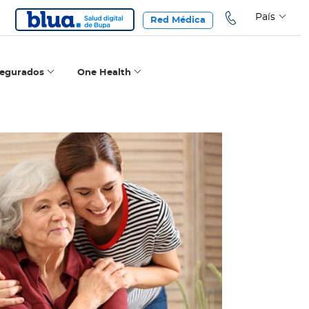
País
Red Médica
segurados
One Health