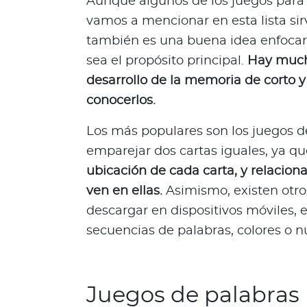
Aunque algunos de los juegos para
s
vamos a mencionar en esta lista si
a
también es una buena idea enfocars
l
sea el propósito principal.
Hay much
u
desarrollo de la memoria de corto y 
d
a
conocerlos.
b
l
Los más populares son los juegos 
e
emparejar dos cartas iguales, ya q
s
ubicación de cada carta, y relaciona
N
ven en ellas.
Asimismo, existen otr
o
descargar en dispositivos móviles, 
t
secuencias de palabras, colores o 
a
s
d
e
Juegos de palabras
b