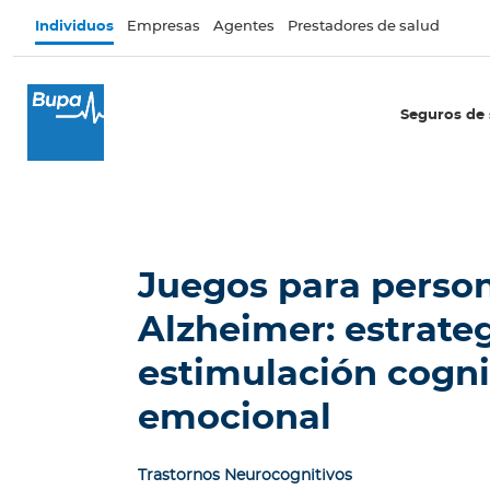
Pasar al contenido principal
Individuos
Empresas
Agentes
Prestadores de salud
×
I
Seguros de 
n
d
i
v
i
d
Juegos para perso
u
o
Alzheimer: estrate
s
estimulación cogni
Seguros de salud
emocional
I
n
t
Trastornos Neurocognitivos