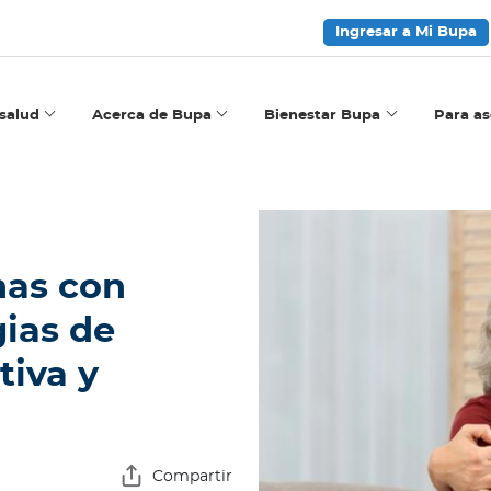
Ingresar a Mi Bupa
salud
Acerca de Bupa
Bienestar Bupa
Para a
nas con
gias de
tiva y
Compartir