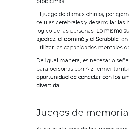
problemas.
N
o
El juego de damas chinas, por ejem
t
células cerebrales y desarrollar la
i
c
lógico de las personas.
Lo mismo su
i
ajedrez, el dominó y el Scrabble
, en
a
utilizar las capacidades mentales 
s
De igual manera, es necesario seña
Bienestar Bupa
para personas con Alzheimer tamb
oportunidad de conectar con los am
V
divertida.
i
d
a
s
Juegos de memoria
m
á
s