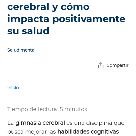
e
cerebral y cómo
s
impacta positivamente
a
s
su salud
A
g
Salud mental
e
n
Compartir
t
e
s
Inicio
P
r
Tiempo de lectura: 5 minutos
e
La
gimnasia cerebral
es una disciplina que
s
t
busca mejorar las
habilidades cognitivas