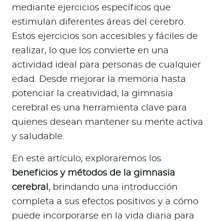
a
mediante ejercicios específicos que
d
estimulan diferentes áreas del cerebro.
o
Estos ejercicios son accesibles y fáciles de
r
realizar, lo que los convierte en una
e
actividad ideal para personas de cualquier
s
d
edad. Desde mejorar la memoria hasta
e
potenciar la creatividad, la gimnasia
s
cerebral es una herramienta clave para
a
quienes desean mantener su mente activa
l
y saludable.
u
d
En este artículo, exploraremos los
beneficios y métodos de la gimnasia
cerebral
, brindando una introducción
Ingresar a Mi Bupa
completa a sus efectos positivos y a cómo
Para Clientes
puede incorporarse en la vida diaria para