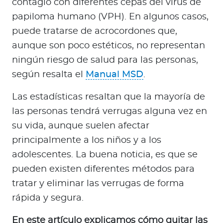
contagio con diferentes cepas del virus de
a
papiloma humano (VPH). En algunos casos,
d
o
puede tratarse de acrocordones que,
r
aunque son poco estéticos, no representan
e
ningún riesgo de salud para las personas,
s
según resalta el
Manual MSD
.
d
e
Las estadísticas resaltan que la mayoría de
s
las personas tendrá verrugas alguna vez en
a
su vida, aunque suelen afectar
l
principalmente a los niños y a los
u
d
adolescentes. La buena noticia, es que se
pueden existen diferentes métodos para
tratar y eliminar las verrugas de forma
Ingresar a Mi Bupa
rápida y segura.
Para Clientes
En este artículo explicamos cómo quitar las