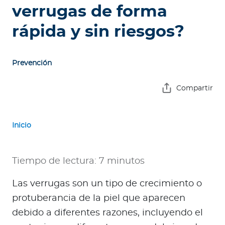
e
verrugas de forma
s
rápida y sin riesgos?
a
s
Prevención
A
g
Compartir
e
n
t
Inicio
e
s
Tiempo de lectura: 7 minutos
P
r
Las verrugas son un tipo de crecimiento o
e
protuberancia de la piel que aparecen
s
debido a diferentes razones, incluyendo el
t