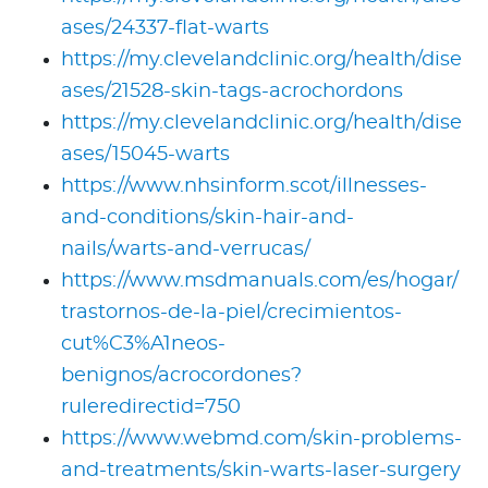
ases/24337-flat-warts
https://my.clevelandclinic.org/health/dise
ases/21528-skin-tags-acrochordons
https://my.clevelandclinic.org/health/dise
ases/15045-warts
https://www.nhsinform.scot/illnesses-
and-conditions/skin-hair-and-
nails/warts-and-verrucas/
https://www.msdmanuals.com/es/hogar/
trastornos-de-la-piel/crecimientos-
cut%C3%A1neos-
benignos/acrocordones?
ruleredirectid=750
https://www.webmd.com/skin-problems-
and-treatments/skin-warts-laser-surgery