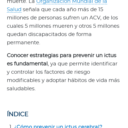
muerte. La
Organización Mundial de la
a
Salud
señala que cada año más de 15
d
o
millones de personas sufren un ACV, de los
r
cuales 5 millones mueren y otros 5 millones
e
quedan discapacitados de forma
s
permanente.
d
e
Conocer estrategias para prevenir un ictus
s
es fundamental
, ya que permite identificar
a
y controlar los factores de riesgo
l
modificables y adoptar hábitos de vida más
u
d
saludables.
Ingresar a Mi Bupa
ÍNDICE
Para Clientes
¿Cómo prevenir un ictus cerebral?