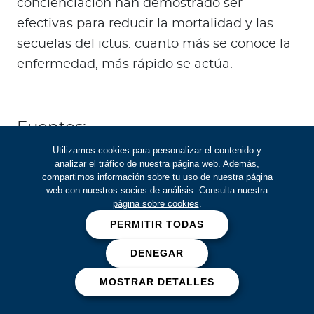
concienciación han demostrado ser
efectivas para reducir la mortalidad y las
secuelas del ictus: cuanto más se conoce la
enfermedad, más rápido se actúa.
Fuentes:
Utilizamos cookies para personalizar el contenido y
https://www.aan.com/PressRoom/home/
analizar el tráfico de nuestra página web. Además,
compartimos información sobre tu uso de nuestra página
PressRelease/253
web con nuestros socios de análisis. Consulta nuestra
página sobre cookies
.
https://www.cun.es/enfermedades-
PERMITIR TODAS
tratamientos/enfermedades/ictus
https://www.nhlbi.nih.gov/health/stroke/c
DENEGAR
auses
MOSTRAR DETALLES
https://www.healthline.com/health/strok
e/foods-that-prevent-stroke