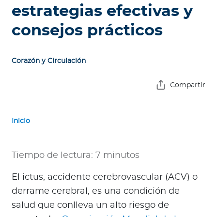
e
estrategias efectivas y
s
consejos prácticos
a
s
Corazón y Circulación
A
g
Compartir
e
n
t
Inicio
e
s
Tiempo de lectura: 7 minutos
P
r
El ictus, accidente cerebrovascular (ACV) o
e
derrame cerebral, es una condición de
s
salud que conlleva un alto riesgo de
t