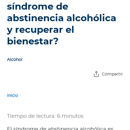
e
síndrome de
s
abstinencia alcohólica
a
s
y recuperar el
A
bienestar?
g
e
n
Alcohol
t
e
Compartir
s
Inicio
P
r
e
Tiempo de lectura: 6 minutos
s
t
El síndrome de abstinencia alcohólica es