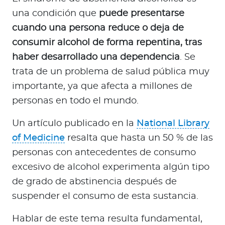
a
una condición que
puede presentarse
d
cuando una persona reduce o deja de
o
r
consumir alcohol de forma repentina, tras
e
haber desarrollado una dependencia
. Se
s
trata de un problema de salud pública muy
d
importante, ya que afecta a millones de
e
personas en todo el mundo.
s
a
Un artículo publicado en la
National Library
l
of Medicine
resalta que hasta un 50 % de las
u
personas con antecedentes de consumo
d
excesivo de alcohol experimenta algún tipo
de grado de abstinencia después de
Ingresar a Mi Bupa
suspender el consumo de esta sustancia.
Para Clientes
Hablar de este tema resulta fundamental,