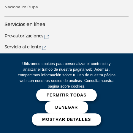
Nacional miBupa
Servicios en línea
Pre-autorizaciones
Servicio al cliente
Contáctanos
Utilizamos cookies para personalizar el contenido y
analizar el tráfico de nuestra página web. Además,
USA Medical Services
compartimos información sobre tu uso de nuestra página
24 horas, 365 días al año
web con nuestros socios de análisis. Consulta nuestra
página sobre cookies
.
+1(305) 275-1500
PERMITIR TODAS
+1(800) 726-1203
usamed@bupalatinamerica.com
DENEGAR
Ecuador
(593) 2 401-8945
MOSTRAR DETALLES
sacecuador@bupalatinamerica.com