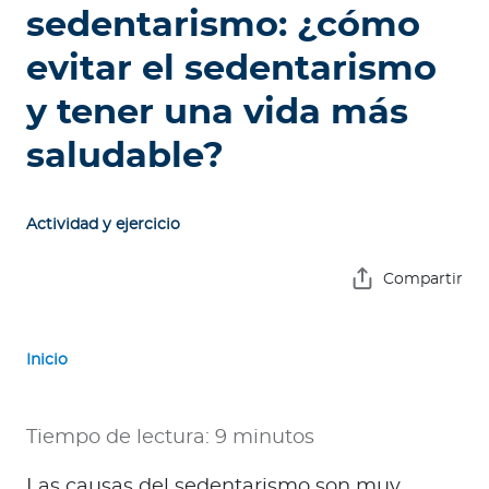
e
sedentarismo: ¿cómo
s
evitar el sedentarismo
a
s
y tener una vida más
A
saludable?
g
e
n
Actividad y ejercicio
t
e
Compartir
s
Inicio
P
r
e
Tiempo de lectura: 9 minutos
s
t
Las causas del sedentarismo son muy