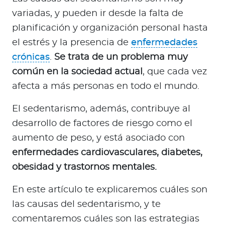
a
variadas, y pueden ir desde la falta de
d
planificación y organización personal hasta
o
r
el estrés y la presencia de
enfermedades
e
crónicas
.
Se trata de un problema muy
s
común en la sociedad actual
, que cada vez
d
afecta a más personas en todo el mundo.
e
s
El sedentarismo, además, contribuye al
a
desarrollo de factores de riesgo como el
l
aumento de peso, y está asociado con
u
enfermedades cardiovasculares, diabetes,
d
obesidad y trastornos mentales.
En este artículo te explicaremos cuáles son
Ingresar a Mi Bupa
las causas del sedentarismo, y te
Para Clientes
comentaremos cuáles son las estrategias