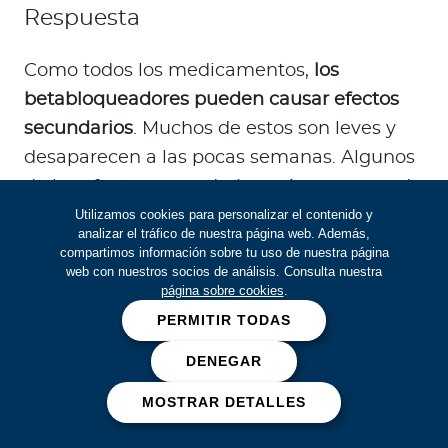
Respuesta
Como todos los medicamentos,
los
betabloqueadores pueden causar efectos
secundarios
. Muchos de estos son leves y
desaparecen a las pocas semanas. Algunos
de los efectos secundarios más comunes de
Utilizamos cookies para personalizar el contenido y
los betabloqueadores son: cansancio,
analizar el tráfico de nuestra página web. Además,
manos y pies fríos, problemas para dormir y
compartimos información sobre tu uso de nuestra página
web con nuestros socios de análisis. Consulta nuestra
ritmo cardíaco lento. Si piensas que tienes
página sobre cookies
.
efectos secundarios a causa de tus
PERMITIR TODAS
medicamentos, habla con tu médico de
cabecera o enfermero.
DENEGAR
MOSTRAR DETALLES
Explicación