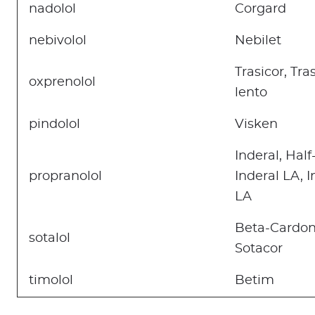
nadolol
Corgard
nebivolol
Nebilet
Trasicor, Tra
oxprenolol
lento
pindolol
Visken
Inderal, Half
propranolol
Inderal LA, I
LA
Beta-Cardon
sotalol
Sotacor
timolol
Betim