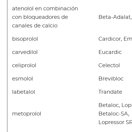
atenolol en combinación
con bloqueadores de
Beta-Adalat,
canales de calcio
bisoprolol
Cardicor, E
carvedilol
Eucardic
celiprolol
Celectol
esmolol
Brevibloc
labetalol
Trandate
Betaloc, Lop
metoprolol
Betaloc-SA,
Lopressor S