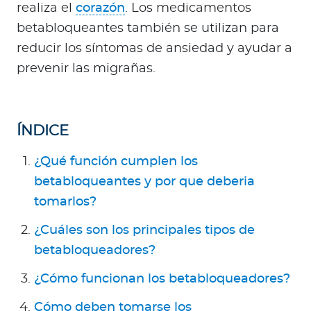
a
realiza el
corazón
. Los medicamentos
d
betabloqueantes también se utilizan para
o
reducir los síntomas de ansiedad y ayudar a
r
prevenir las migrañas.
e
s
d
e
ÍNDICE
s
¿Qué función cumplen los
a
l
betabloqueantes y por que deberia
u
tomarlos?
d
¿Cuáles son los principales tipos de
betabloqueadores?
Ingresar a Mi Bupa
¿Cómo funcionan los betabloqueadores?
Para Clientes
Cómo deben tomarse los