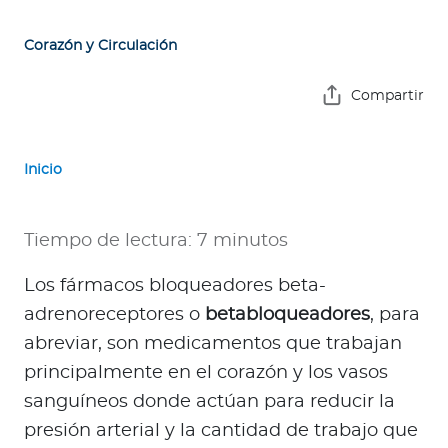
e
s
Corazón y Circulación
a
s
Compartir
A
g
Inicio
e
n
t
Tiempo de lectura: 7 minutos
e
s
Los fármacos bloqueadores
beta-
adrenoreceptores o
betabloqueadores
, para
P
abreviar, son medicamentos que trabajan
r
principalmente en el corazón y los vasos
e
sanguíneos donde actúan para reducir la
s
presión arterial y la cantidad de trabajo que
t