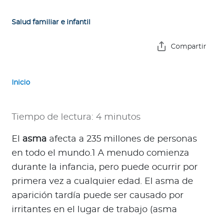
e
s
Salud familiar e infantil
a
s
Compartir
A
g
Inicio
e
n
t
Tiempo de lectura: 4 minutos
e
s
El
asma
afecta a 235 millones de personas
en todo el mundo.1 A menudo comienza
P
durante la infancia, pero puede ocurrir por
r
primera vez a cualquier edad. El asma de
e
aparición tardía puede ser causado por
s
irritantes en el lugar de trabajo (asma
t