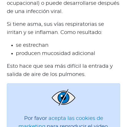
a
ocupacional) o puede desarrollarse después
d
de una infección viral.
o
r
Si tiene asma, sus vías respiratorias se
e
irritan y se inflaman. Como resultado:
s
d
se estrechan
e
producen mucosidad adicional
s
Esto hace que sea más difícil la entrada y
a
l
salida de aire de los pulmones.
u
d
Ingresar a Mi Bupa
Por favor
acepta las cookies de
Para Clientes
marketing
para reproducir el video.