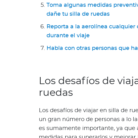
Toma algunas medidas preventiva
g
dañe tu silla de ruedas
u
n
Reporta a la aerolínea cualquier 
d
durante el viaje
a
O
Habla con otras personas que hay
p
i
n
i
Los desafíos de viaja
ó
n
ruedas
M
é
Los desafíos de viajar en silla de 
d
i
un gran número de personas a lo l
c
es sumamente importante, ya que a
a
medidas para superarlos y mejorar l