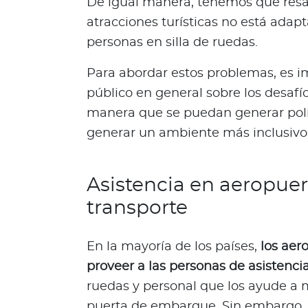
De igual manera, tenemos que resal
s
atracciones turísticas no está adapt
a
personas en silla de ruedas.
l
u
Para abordar estos problemas, es im
d
público en general sobre los desafío
a
manera que se puedan generar polí
b
l
generar un ambiente más inclusivo
e
s
Asistencia en aeropuer
N
o
transporte
t
a
En la mayoría de los países,
los aer
s
d
proveer a las personas de asistenci
e
ruedas y personal que los ayude a 
b
puerta de embarque. Sin embargo, 