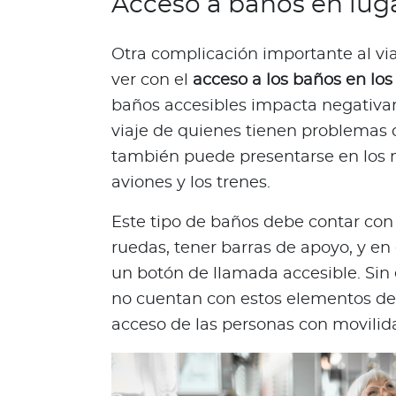
Acceso a baños en lug
o
d
Otra complicación importante al via
e
t
ver con el
acceso a los baños en los
u
baños accesibles impacta negativa
p
viaje de quienes tienen problemas 
ó
también puede presentarse en los 
l
aviones y los trenes.
i
z
Este tipo de baños debe contar con s
a
ruedas, tener barras de apoyo, y en 
L
o
un botón de llamada accesible. Sin
q
no cuentan con estos elementos de a
u
acceso de las personas con movilid
e
d
e