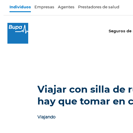
Pasar al contenido principal
Individuos
Empresas
Agentes
Prestadores de salud
×
I
Seguros de 
n
d
i
v
i
d
u
o
Viajar con silla de
s
hay que tomar en 
Seguros de salud
I
Viajando
n
t