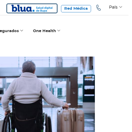
País
Red Médica
segurados
One Health