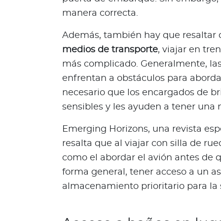
i
manera correcta.
e
n
Además, también hay que resaltar
e
medios de transporte
, viajar en tre
s
t
más complicado. Generalmente, las 
a
enfrentan a obstáculos para abordar
r
necesario que los encargados de br
Para asegurados
sensibles y les ayuden a tener una 
C
Emerging Horizons, una revista espe
o
resalta que al viajar con silla de ru
n
o
como el abordar el avión antes de 
c
forma general, tener acceso a un a
e
almacenamiento prioritario para la 
t
o
d