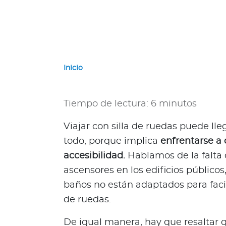
e
r
n
a
c
i
Inicio
o
n
a
Tiempo de lectura: 6 minutos
l
e
Viajar con silla de ruedas puede lle
s
todo, porque implica
enfrentarse a 
N
accesibilidad.
Hablamos de la falta 
a
ascensores en los edificios públicos
c
i
baños no están adaptados para facili
o
de ruedas.
n
a
De igual manera, hay que resaltar q