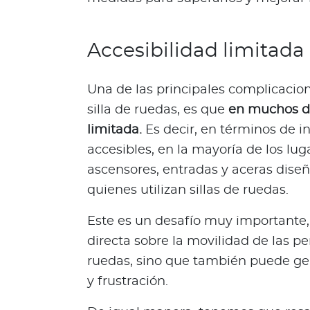
N
o
t
Accesibilidad limitada
i
c
Una de las principales complicacion
i
a
silla de ruedas, es que
en muchos de
s
limitada.
Es decir, en términos de in
Bienestar Bupa
accesibles, en la mayoría de los lu
ascensores, entradas y aceras diseñ
quienes utilizan sillas de ruedas.
V
i
Este es un desafío muy importante,
d
directa sobre la movilidad de las pe
a
s
ruedas, sino que también puede ge
m
y frustración.
á
s