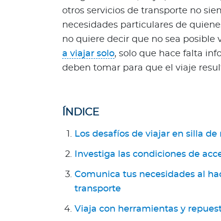
l
otros servicios de transporte no sie
Acerca de Bupa
necesidades particulares de quienes 
no quiere decir que no sea posible 
¿
a viajar solo
, solo que hace falta i
Q
u
deben tomar para que el viaje result
i
é
n
ÍNDICE
e
s
Los desafíos de viajar en silla de
s
o
Investiga las condiciones de acce
m
o
Comunica tus necesidades al hac
s
transporte
?
Viaja con herramientas y repuesto
S
e