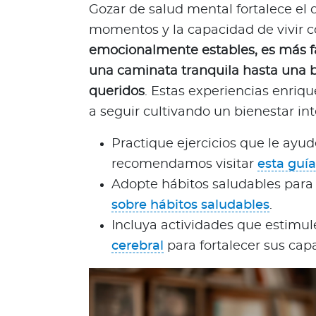
Gozar de salud mental fortalece el 
o
d
momentos y la capacidad de vivir c
e
emocionalmente estables, es más fác
t
una caminata tranquila hasta una 
u
queridos
. Estas experiencias enriq
p
a seguir cultivando un bienestar int
ó
l
Practique ejercicios que le ayud
i
z
recomendamos visitar
esta guía
a
Adopte hábitos saludables para 
L
sobre hábitos saludables
.
o
Incluya actividades que estimu
q
cerebral
para fortalecer sus cap
u
e
d
e