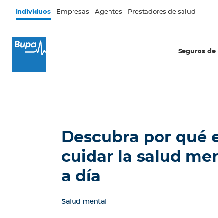
Pasar al contenido principal
Individuos
Empresas
Agentes
Prestadores de salud
×
I
Seguros de 
n
d
i
v
i
d
u
Descubra por qué e
o
s
cuidar la salud men
Seguros de salud
a día
I
n
Salud mental
t