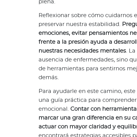
plena.
l
Acerca de Bupa
Reflexionar sobre cómo cuidarnos 
preservar nuestra estabilidad.
Preg
¿
emociones, evitar pensamientos ne
Q
u
frente a la presión ayuda a desarro
i
nuestras necesidades mentales
. La
é
ausencia de enfermedades, sino que
n
de herramientas para sentirnos mej
e
s
demás.
s
Para ayudarle en este camino, est
o
m
una guía práctica para comprender 
o
emocional.
Contar con herramientas
s
marcar una gran diferencia en su c
?
actuar con mayor claridad y equilib
S
encontrará estrategias accesibles 
e