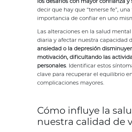
los desafíos con mayor confianza y
s
decir que hay que “tenerse fe”, una
a
importancia de confiar en uno mism
l
u
Las alteraciones en la salud mental 
d
diaria y afectar nuestra capacidad 
a
ansiedad o la depresión disminuyen l
b
l
motivación, dificultando las activid
e
personales
. Identificar estos sínt
s
clave para recuperar el equilibrio 
N
complicaciones mayores.
o
t
a
s
Cómo influye la sal
d
nuestra calidad de 
e
b