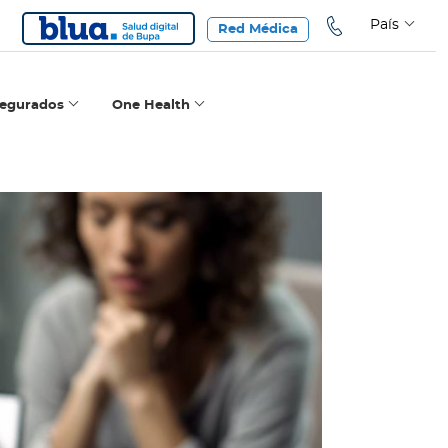
País
Red Médica
segurados
One Health