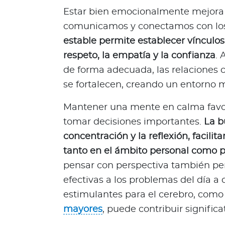
i
Estar bien emocionalmente mejora 
e
comunicamos y conectamos con lo
n
e
estable permite establecer vínculo
s
respeto, la empatía y la confianza
. 
t
de forma adecuada, las relaciones c
a
se fortalecen, creando un entorno
r
Para asegurados
Mantener una mente en calma favo
tomar decisiones importantes.
La b
C
o
concentración y la reflexión, facili
n
tanto en el ámbito personal como p
o
pensar con perspectiva también pe
c
efectivas a los problemas del día a d
e
estimulantes para el cerebro, com
t
o
mayores
, puede contribuir signific
d