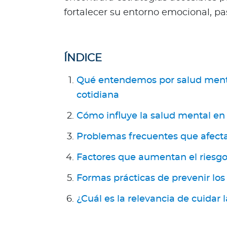
g
fortalecer su entorno emocional, pa
u
n
d
ÍNDICE
a
O
Qué entendemos por salud mental
p
cotidiana
i
n
Cómo influye la salud mental en
i
ó
Problemas frecuentes que afect
n
Factores que aumentan el riesg
M
é
Formas prácticas de prevenir lo
d
i
¿Cuál es la relevancia de cuidar 
c
a