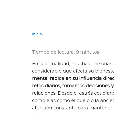
e
r
n
a
c
i
Inicio
o
n
a
Tiempo de lectura: 9 minutos
l
e
En la actualidad, muchas personas
s
considerable que afecta su bienest
N
mental radica en su influencia dir
a
retos diarios, tomamos decisiones
c
i
relaciones
. Desde el estrés cotidia
o
complejas como el duelo o la ansie
n
atención constante para mantener el
a