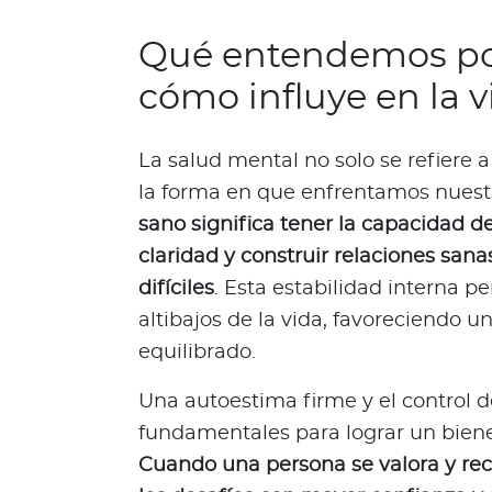
N
o
Qué entendemos por
t
cómo influye en la v
i
c
i
La salud mental no solo se refiere a
a
la forma en que enfrentamos nuest
s
sano significa tener la capacidad d
Bienestar Bupa
claridad y construir relaciones sanas
difíciles
. Esta estabilidad interna p
V
altibajos de la vida, favoreciendo u
i
equilibrado.
d
a
Una autoestima firme y el control 
s
fundamentales para lograr un bien
m
á
Cuando una persona se valora y rec
s