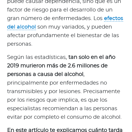
puede causar dependencia, sino que es un
a
factor de riesgo para el desarrollo de un
d
o
gran número de enfermedades. Los
efectos
r
del alcohol
son muy variados, y pueden
e
afectar profundamente el bienestar de las
s
personas.
d
e
Según las estadísticas,
tan solo en el año
s
2019 murieron más de 2.6 millones de
a
personas a causa del alcohol
,
l
principalmente por enfermedades no
u
d
transmisibles y por lesiones. Precisamente
por los riesgos que implica, es que los
especialistas recomiendan a las personas
Ingresar a Mi Bupa
evitar por completo el consumo de alcohol.
Para Clientes
En este artículo te explicamos cuánto tarda