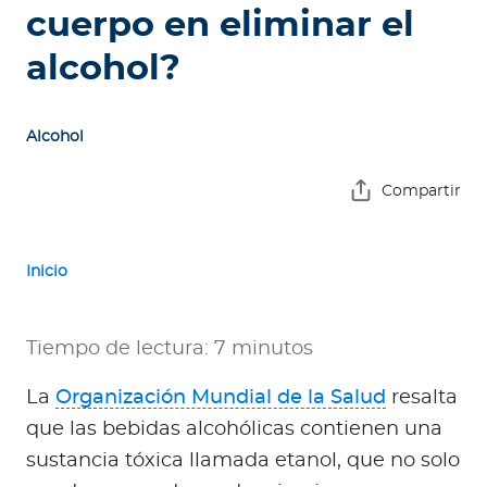
e
cuerpo en eliminar el
s
alcohol?
a
s
Alcohol
A
g
Compartir
e
n
t
Inicio
e
s
Tiempo de lectura: 7 minutos
P
r
La
Organización Mundial de la Salud
resalta
e
que las bebidas alcohólicas contienen una
s
sustancia tóxica llamada etanol, que no solo
t