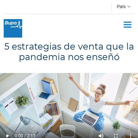
Pasar al contenido principal
País
Oficina Móvil
Academia
5 estrategias de venta que la
Acerca de Bupa
pandemia nos enseñó
Novedades
Cotizador
Ingresar a Mi Bupa
Para Clientes
Para Agentes