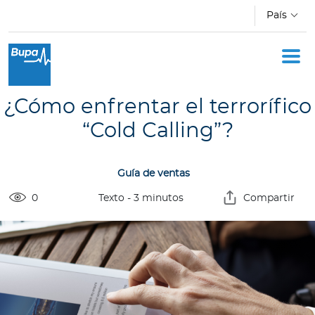
Pasar al contenido principal
País
Oficina Móvil
Academia
¿Cómo enfrentar el terrorífico
Acerca de Bupa
“Cold Calling”?
Novedades
Guía de ventas
Cotizador
0
Texto
-
3
minutos
Compartir
Ingresar a Mi Bupa
Para Clientes
Para Agentes